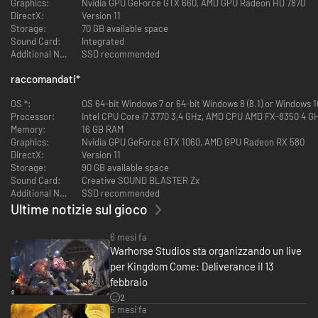
Graphics:
Nvidia GPU GeForce GTX 660, AMD GPU Radeon HD 7870
la Volpe Rossa, ha capito le debolezze di Venceslao e, fingendo buone
DirectX:
Version 11
intenzioni, si è recato in Boemia per rapire il suo fratellastro. Con la
Storage:
70 GB available space
corona vacante, Sigismondo è ora libero di saccheggiare la Boemia e
Sound Card:
Integrated
impadronirsi delle sue ricchezze.
Additional Notes:
SSD recommended
Nel bel mezzo di questo caos ci sei tu, Henry, il figlio di un fabbro. La tua
raccomandati
*
vita tranquilla è stata distrutta da un’incursione di mercenari ordinata da
re Sigismondo in persona: del tuo villaggio rimane solo la cenere, ma il
OS *:
OS 64-bit Windows 7 or 64-bit Windows 8 (8.1) or Windows 1
fato beffardo ha fatto di te l’unico superstite di questo massacro.
Processor:
Intel CPU Core i7 3770 3,4 GHz, AMD CPU AMD FX-8350 4 G
Memory:
16 GB RAM
Senza una casa, una famiglia o un futuro, finisci al servizio di Radzig
Graphics:
Nvidia GPU GeForce GTX 1060, AMD GPU Radeon RX 580
Kobyla, un signore feudale che si sta opponendo all’invasione. Finisci così
DirectX:
Version 11
all’interno di una sanguinosa guerra civile, dove lotterai per il futuro della
Storage:
90 GB available space
Boemia.
Sound Card:
Creative SOUND BLASTER Zx
Additional Notes:
SSD recommended
Caratteristiche:
Ultime notizie sul gioco
Un enorme mondo realistico:
castelli imponenti, immensi campi
6 mesi fa
agricoli, tutto riprodotto con una splendida grafica di ultima
Warhorse Studios sta organizzando un live
generazione.
Una storia non lineare:
per Kingdom Come: Deliverance il 13
risolvi le missioni in modi differenti e affronta
le conseguenze delle tue azioni.
febbraio
Un sistema di combattimento avvincente:
combatti dalla distanza,
2
sfrutta le ombre o affronta i nemici in corpo a corpo. Scegli le tue
6 mesi fa
armi e metti a segno combo uniche in scontri emozionanti e