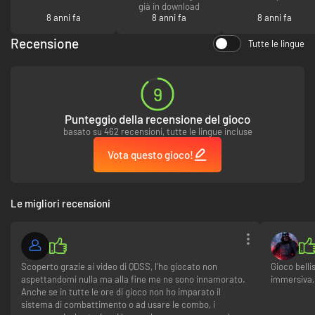
già in download
8 anni fa
8 anni fa
8 anni fa
Recensione
Tutte le lingue
9
Punteggio della recensione del gioco
basato su 462 recensioni, tutte le lingue incluse
Vota questo gioco!
Le migliori recensioni
Scoperto grazie ai video di QDSS, l'ho giocato non
Gioco bell
aspettandomi nulla ma alla fine me ne sono innamorato.
immersiva, 
Anche se in tutte le ore di gioco non ho imparato il
sistema di combattimento o ad usare le combo, i