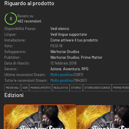
Riguardo al prodotto
Basato su
9
462 recensioni
Disponibilità Paese:
Vedi elenco
Lingue:
Vedi lingue supportate
Installazione:
Come attivare il tuo prodotto
Voto:
PEGI 18
Sviluppatore:
Warhorse Studios
Publisher:
Warhorse Studios
,
Prime Matter
Data di rilascio:
12 febbraio 2018
Genere:
Azione
,
Avventura
,
RPG
Ultime recensioni Steam:
Molto positiva
(1287)
Tutte le recensioni Steam:
Molto positiva
(
184261
)
MEDIEVALI
GDR
MONDO APERTO
REALISTICI
STORICI
STORIA BEN CURATA
PRIMA PER
Edizioni