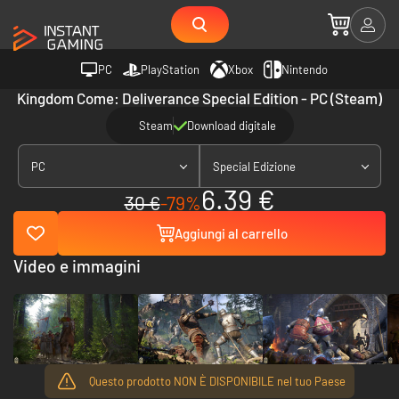
PC
PlayStation
Xbox
Nintendo
Kingdom Come: Deliverance Special Edition - PC (Steam)
Steam
Download digitale
PC
Special Edizione
6.39 €
30 €
-79%
Aggiungi al carrello
Video e immagini
Questo prodotto NON È DISPONIBILE nel tuo Paese