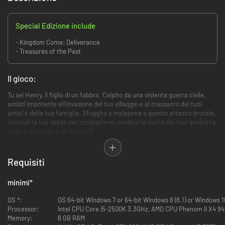
Special Edizione include
- Kingdom Come: Deliverance
- Treasures of the Past
Il gioco:
Tu sei Henry, il figlio di un fabbro. Colpito da una violenta guerra civile,
assisti impotente all’invasione del tuo villaggio e al massacro dei tuoi
amici e della tua famiglia. Sfuggito a malapena a questo attacco brutale,
raccogli la tua spada per combattere: vendica la morte dei tuoi genitori e
aiuta a respingere gli invasori!
La storia:
Requisiti
La Boemia è una regione nel cuore dell’Europa, ricca di cultura, argento e
castelli. Con la morte dell’amato sovrano, l’imperatore Carlo IV, il regno è
minimi
*
piombato in un periodo di oscurità: guerra, corruzione e tensioni stanno
facendo a pezzi questo gioiello del Sacro Romano Impero.
OS *:
OS 64-bit Windows 7 or 64-bit Windows 8 (8.1) or Windows 1
Nel mentre, la corona è stata ereditata da Venceslao, uno dei figli di
Processor:
Intel CPU Core i5-2500K 3.3GHz, AMD CPU Phenom II X4 94
Carlo. A differenza di suo padre, Venceslao è ingenuo, sprovveduto e
Memory:
8 GB RAM
senza alcuna ambizione. Il suo fratellastro e re dell’Ungheria, Sigismondo