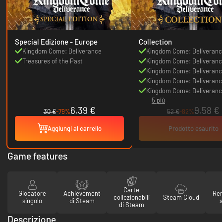
Special Edizione - Europe
Collection
Kingdom Come: Deliverance
Kingdom Come: Deliveran
Treasures of the Past
Kingdom Come: Deliveranc
Woman's Lot
Kingdom Come: Deliveranc
of Bastards
Kingdom Come: Deliveranc
Amorous Adventures of Bol
Kingdom Come: Deliveranc
5 più
Hans Capon
the Ashes
6.39 €
9.58 €
30 €
-79%
52 €
-82%
Aggiungi al carrello
Prodotto esaurito
Game features
Carte
Giocatore
Achievement
Re
collezionabili
Steam Cloud
singolo
di Steam
di Steam
Descrizione