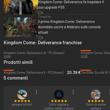
Kingdom Come: Deliverance fa trapelare il
pericolosi.
suo upgrade PS5
Sviluppo del personaggio:
migliora le tue abilità, impara nuovi
4
talenti, forgia e migliora il tuo equipaggiamento.
7 mesi fa
Un mondo dinamico:
le tue azioni influenzano le reazioni delle
Il primo Kingdom Come: Deliverance
persone attorno a te. Combatti, deruba, seduci, minaccia, convinci o
corrompi. La scelta è solo tua.
dovrebbe uscire a febbraio sulle console
Accuratezza storica:
incontra personaggi storici realmente esistiti
attuali
e vivi sulla tua pelle la Boemia medioevale.
2
Kingdom Come: Deliverance franchise
-66%
Kingdom Come: Deliverance III - PC (Steam)
Kingdom Come: Delive
2028
2025
Prodotti simili
-66%
-48%
20.39 €
Kingdom Come: Deliverance II - PC (Steam)
5 commenti
sempre ottimi!
Tutto regolare,
Tutto ok come
codice valido e gioco
sempre