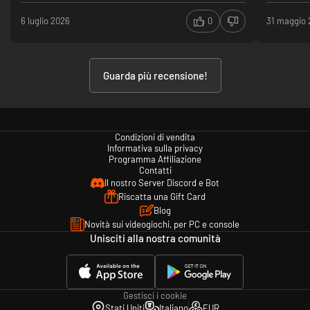
6 luglio 2026
0
31 maggio
Guarda più recensione!
Condizioni di vendita
Informativa sulla privacy
Programma Affiliazione
Contatti
Il nostro Server Discord e Bot
Riscatta una Gift Card
Blog
Novità sui videogiochi, per PC e console
Unisciti alla nostra comunità
Gestisci i cookie
Stati Uniti
Italiano
EUR