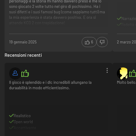
personaggi e la storia mi hanno davvero preso e me lo
sono giocato 2 volte tutto nel giro di pochissimo. Ha i
suoi difetti e i suoi famosi bug (come sappiamo tutti) ma
la mia esperienza è stata davvero positiva. E ora si
Narrazi
attende KCD 2 con trepidazione!
Fedeltà 
19 gennaio 2025
6
2 marzo 2
Recensioni recenti
Il gioco è splendido e i dlc incredibili allungano la
Molto bello
duraabilità in modo efficientissimo.
Realistico
Open world
Accattivante