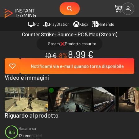
PC
PlayStation
Xbox
Nintendo
Counter Strike: Source - PC & Mac (Steam)
Steam
Prodotto esaurito
8.99 €
10 €
-8%
Notificami via e-mail quando torna disponibile
Video e immagini
Riguardo al prodotto
Basato su
9.5
12 recensioni