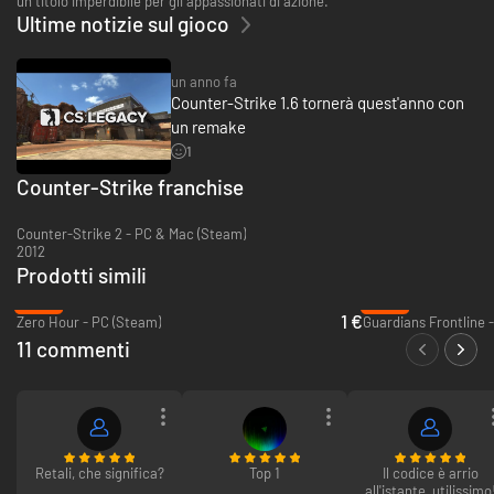
un titolo imperdibile per gli appassionati di azione.
Ultime notizie sul gioco
un anno fa
Counter-Strike 1.6 tornerà quest'anno con
un remake
1
Counter-Strike franchise
Counter-Strike 2 - PC & Mac (Steam)
2012
Prodotti simili
-90%
-96%
1 €
Zero Hour - PC (Steam)
Guardians Frontline 
11 commenti
Retali, che significa?
Top 1
Il codice è arrio
all'istante, utilissimo