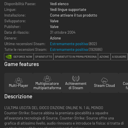
Disponibilità Paese:
Vedi elenco
Lingue:
Vedi lingue supportate
Installazione:
Come attivare il tuo prodotto
Sviluppatore:
Valve
Publisher:
Valve
Data di rilascio:
31 ottobre 2004
Genere:
Azione
Ultime recensioni Steam:
Estremamente positiva
(802)
Tutte le recensioni Steam:
Estremamente positiva
(
192686
)
GEFORCE NOW
SPARATUTTO
SPARATUTTO IN PRIMA PERSONA
AZIONE
A SQUADRE
Game features
Multigiocatore
Achievement
Con
Multi-Player
Steam Cloud
multipiattaforma
di Steam
f
Descrizione
L'ULTIMA USCITA DEL GIOCO D'AZIONE ONLINE N. 1 AL MONDO
Counter-Strike: Source abbina la premiata giocabilità a squadre
all'avanzata tecnologia di Source. Counter-Strike: Source offre una
grafica di altissimo livello, audio rinnovato e introduce la fisica: si tratta di