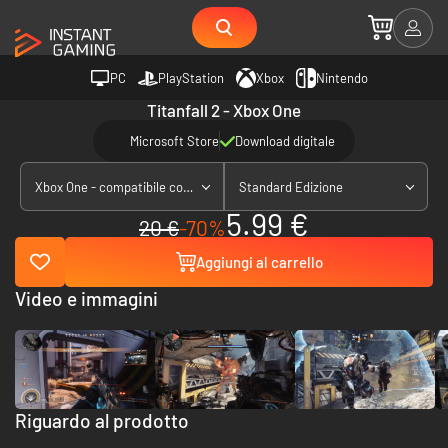
PC
PlayStation
Xbox
Nintendo
Titanfall 2 - Xbox One
Microsoft Store
Download digitale
Xbox One - compatibile con Xbox Series X|S
Standard Edizione
5.99 €
20 €
-70%
Aggiungi al carrello
Video e immagini
Riguardo al prodotto