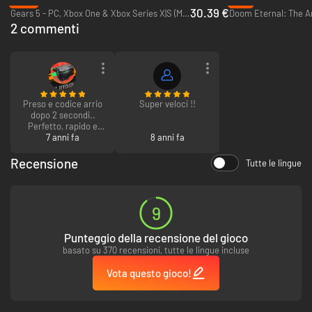
-13%
-6%
30.39 €
Gears 5 - PC, Xbox One & Xbox Series X|S (Microsoft Store)
2 commenti
Preso e codice arrio
Super veloci !!
dopo 2 secondi..
Perfetto, rapido e
funzionante.
7 anni fa
8 anni fa
Semplicemente il
miglior sito da cui
Recensione
Tutte le lingue
acquistare.
9
Punteggio della recensione del gioco
basato su 370 recensioni, tutte le lingue incluse
Vota questo gioco!