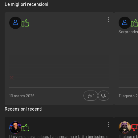
Le migliori recensioni
.
Sorprende
.
10 marzo 2026
1
11 agosto 
Recensioni recenti
Davvero un gran gioco. La campagna è fatta benissimo e
IL gioco è 