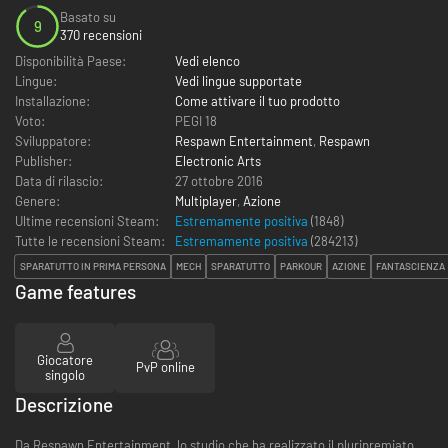
Basato su
9
370 recensioni
Disponibilità Paese:
Vedi elenco
Lingue:
Vedi lingue supportate
Installazione:
Come attivare il tuo prodotto
Voto:
PEGI 18
Sviluppatore:
Respawn Entertainment
,
Respawn
Publisher:
Electronic Arts
Data di rilascio:
27 ottobre 2016
Genere:
Multiplayer
,
Azione
Ultime recensioni Steam:
Estremamente positiva
(1848)
Tutte le recensioni Steam:
Estremamente positiva
(
284213
)
SPARATUTTO IN PRIMA PERSONA
MECH
SPARATUTTO
PARKOUR
AZIONE
FANTASCIENZA
Game features
Giocatore
PvP online
singolo
Descrizione
Da Respawn Entertainment, lo studio che ha realizzato il pluripremiato