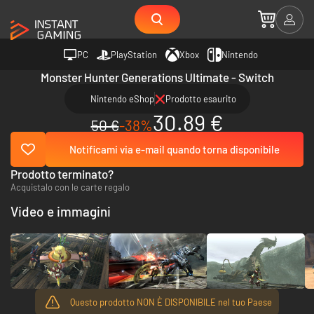
PC
PlayStation
Xbox
Nintendo
Monster Hunter Generations Ultimate - Switch
Nintendo eShop
Prodotto esaurito
30.89 €
50 €
-38%
Notificami via e-mail quando torna disponibile
Prodotto terminato?
Acquistalo con le carte regalo
Video e immagini
Questo prodotto NON È DISPONIBILE nel tuo Paese