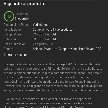
Riguardo al prodotto
Basato su
10
3 recensioni
Disponibilità Paese:
Vedi elenco
Installazione:
Come attivare il tuo prodotto
Sviluppatore:
CAPCOM Co., Ltd.
Publisher:
CAPCOM Co., Ltd.
Data di rilascio:
27 agosto 2018
Genere:
Azione
,
Avventura
,
Cooperazione
,
Multiplayer
,
RPG
Descrizione
Si è aperta la stagione di caccia! Questa saga GdR d'azione, acclamata
dalla critica, fa il suo debutto su Nintendo Switch. Affronta delle battute
di caccia epiche quando sei in giro o comodamente in casa! Scegli tra 14
tipi di armi, abbinale con originali stili di caccia e arti di caccia, o
immedesimati addirittura in un adorabile ma feroce Felyne in modalità
Prowler! Include il più grande cast di mostri mai visto nei giochi di questa
saga, da quelli più amati dai fan a misteriosi mostri completamente nuovi!
Puoi unirti a un massimo di tre giocatori per l'azione cooperativa
multigiocatore, online o in wireless locale. Partecipa alla caccia in
Monster Hunter Generations Ultimate per Nintendo Switch!