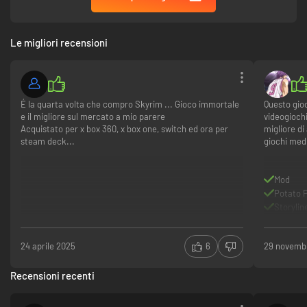
Le migliori recensioni
É la quarta volta che compro Skyrim ... Gioco immortale
Questo gioc
e il migliore sul mercato a mio parere
videogiochi
Acquistato per x box 360, x box one, switch ed ora per
migliore di
steam deck...
giochi medi
Mod
Potato 
Storylin
24 aprile 2025
6
29 novemb
Recensioni recenti