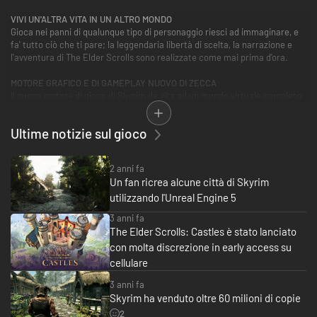
VIVI UN'ALTRA VITA IN UN ALTRO MONDO
Gioca nei panni di qualunque tipo di personaggio riesci ad immaginare, e
fa' tutto ciò che ti pare; la leggendaria libertà di scelta, la narrazione e
l'avventura di The Elder Scrolls sono realizzate come mai prima d'ora.
MOTORE GRAFICO E DI GAMEPLAY NUOVO DI ZECCA
Il nuovo motore di gioco di Skyrim dà vita ad un mondo virtuale completo
in ogni sua parte, con tanto di nuvole vaporose, montagne frastagliate,
città brulicanti, campi rigogliosi e dungeon ancestrali.
Ultime notizie sul gioco
SEI QUEL CHE GIOCHI
Effettua le tue scelte in mezzo a centinaia di armi, incantesimi e abilità. Il
2 anni fa
nuovo sistema di definizione del personaggio ti consente di giocare in
Un fan ricrea alcune città di Skyrim
qualunque modo desideri, forgiando te stesso attraverso le tue azioni.
utilizzando l'Unreal Engine 5
IL RITORNO DEL DRAGO
3 anni fa
Combatti draghi ancestrali in modi mai visti prima d'ora. In qualità di
The Elder Scrolls: Castles è stato lanciato
Dragonborn, apprendi i loro segreti e sfrutta il loro potere a tuo
con molta discrezione in early access su
vantaggio.
cellulare
3 anni fa
Skyrim ha venduto oltre 60 milioni di copie
2