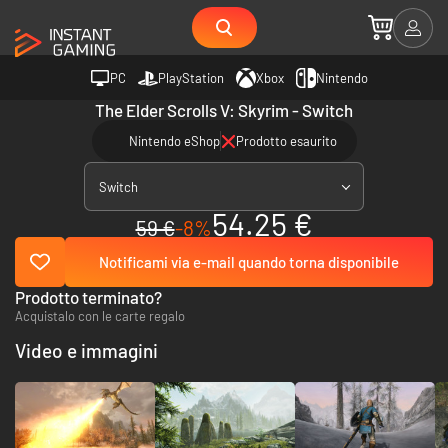
PC
PlayStation
Xbox
Nintendo
The Elder Scrolls V: Skyrim - Switch
Nintendo eShop
Prodotto esaurito
Switch
54.25 €
59 €
-8%
Notificami via e-mail quando torna disponibile
Prodotto terminato?
Acquistalo con le carte regalo
Video e immagini