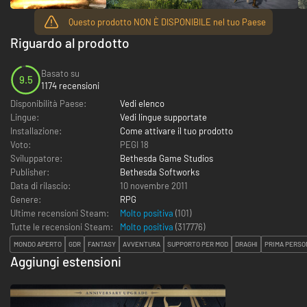
Questo prodotto NON È DISPONIBILE nel tuo Paese
Riguardo al prodotto
Basato su
9.5
1174 recensioni
Disponibilità Paese:
Vedi elenco
Lingue:
Vedi lingue supportate
Installazione:
Come attivare il tuo prodotto
Voto:
PEGI 18
Sviluppatore:
Bethesda Game Studios
Publisher:
Bethesda Softworks
Data di rilascio:
10 novembre 2011
Genere:
RPG
Ultime recensioni Steam:
Molto positiva
(101)
Tutte le recensioni Steam:
Molto positiva
(
317776
)
MONDO APERTO
GDR
FANTASY
AVVENTURA
SUPPORTO PER MOD
DRAGHI
PRIMA PERSO
Aggiungi estensioni