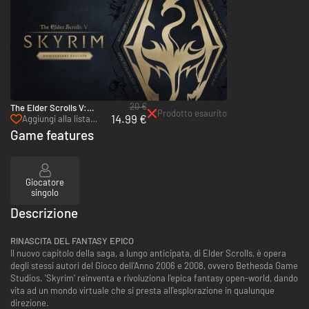
20 €
The Elder Scrolls V:
Prodotto esaurito
14.99 €
Skyrim Anniversary
Aggiungi alla lista
Upgrade - Switch
desideri
Game features
Giocatore
singolo
Descrizione
RINASCITA DEL FANTASY EPICO
Il nuovo capitolo della saga, a lungo anticipata, di Elder Scrolls, è opera
degli stessi autori del Gioco dell'Anno 2006 e 2008, ovvero Bethesda Game
Studios. 'Skyrim' reinventa e rivoluziona l'epica fantasy open-world, dando
vita ad un mondo virtuale che si presta all'esplorazione in qualunque
direzione.