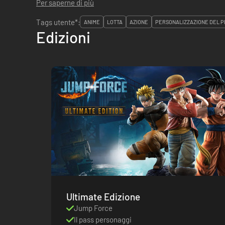
Per saperne di più
Tags utente*:
ANIME
LOTTA
AZIONE
PERSONALIZZAZIONE DEL 
Edizioni
Ultimate Edizione
Jump Force
Il pass personaggi