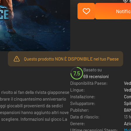
Notific
Questo prodotto NON È DISPONIBILE nel tuo Paese
Basato su
7.5
69 recensioni
Disponibilità Paese:
Ved
Lingue:
Ved
ivolto ai fan della rivista giapponese
Installazione:
Com
brare il cinquantesimo anniversario
Sviluppatore:
Spi
ggi giocabili provenienti da sedici
Publisher:
BAN
 espansioni hanno aggiunto altri nove
Data di rilascio:
13 
oni sul gioco La
Genere:
Azi
Ultime recensioni Steam:
Mol