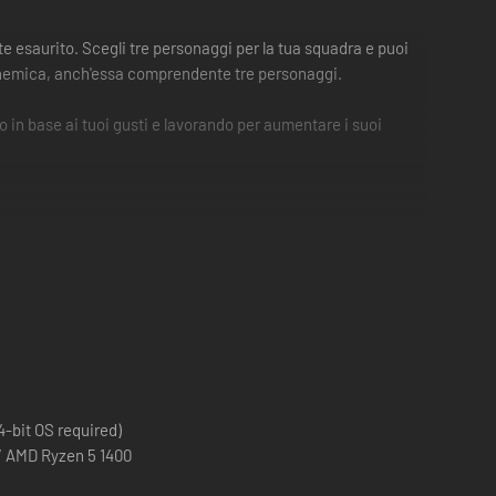
e esaurito. Scegli tre personaggi per la tua squadra e puoi
adra nemica, anch'essa comprendente tre personaggi.
o in base ai tuoi gusti e lavorando per aumentare i suoi
 comandi diversi per ogni mossa: i pulsanti di attacco
re il nemico, quindi non è necessario saltare da un
-bit OS required)
lle serie i cui personaggi appaiono in questo gioco:
 / AMD Ryzen 5 1400