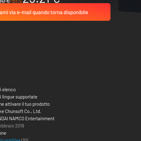
60 €
-51%
ami via e-mail quando torna disponibile
i elenco
i lingue supportate
e attivare il tuo prodotto
ke Chunsoft Co., Ltd.
DAI NAMCO Entertainment
febbraio 2019
one
to positiva
(10)