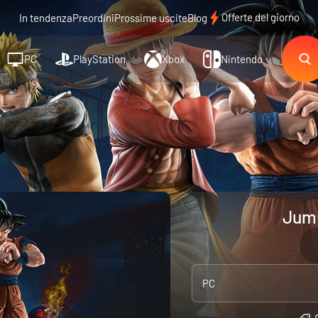
Offerte del giorno
In tendenza
Preordini
Prossime uscite
Blog
PC
PlayStation
Xbox
Nintendo
Jump
PC