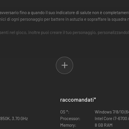
vversario fino a quando il suo indicatore di salute non è completament
rza unici di ogni personaggio per battere in astuzia e sopraffare la squ
enti nel gioco, inoltre puoi creare il tuo personaggio, personalizzandol
ono attivate premendo dei pulsanti. Ma non devi fare fatica a imparare
enza è quello che farà il personaggio premendo quel tal pulsante.
mono più pulsanti, e la squadra nel suo insieme lavorerà per sconfigge
tti rispondono alle azioni del tuo personaggio
raccomandati
*
OS *:
Windows 7/8/10 (64
 famose e amate, sia in Giappone che in tutto il mondo. Ecco alcune de
7850K, 3.70 GHz
Processor:
Intel Core i7-6700
Memory:
8 GB RAM