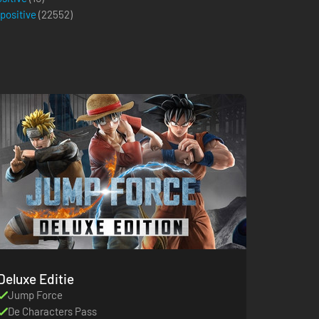
 positive
(
22552
)
Deluxe Editie
Jump Force
De Characters Pass