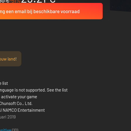
60 €
-51%
ng een email bij beschikbare voorraad
ouw land!
 list
nguage is not supported. See the list
 activate your game
Chunsoft Co., Ltd.
I NAMCO Entertainment
uari 2019
ositive
(10)