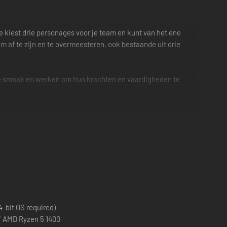
e kiest drie personages voor je team en kunt van het ene
 af te zijn en te overmeesteren, ook bestaande uit drie
 je smaak en werken om hun krachten en vaardigheden te
eft niet te zwoegen om voor elke afzonderlijke beweging
personage doet door op die knop te drukken.
ijand te verslaan, dus je hoeft niet van personage naar
-bit OS required)
 / AMD Ryzen 5 1400