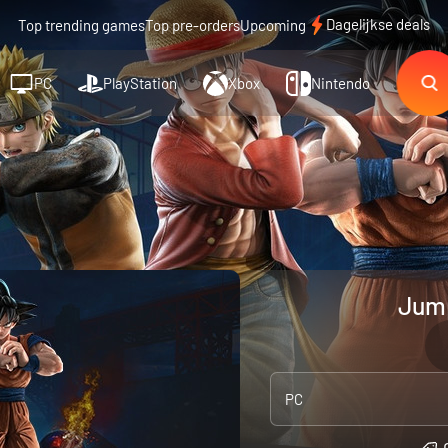
Dagelijkse deals
Top trending games
Top pre-orders
Upcoming
PC
PlayStation
Xbox
Nintendo
Jump
PC