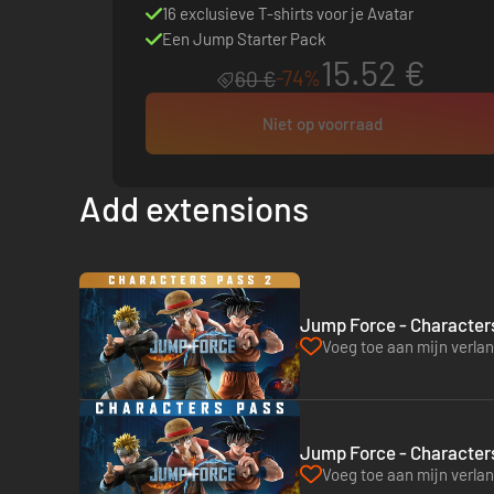
16 exclusieve T-shirts voor je Avatar
Een Jump Starter Pack
15.52 €
-74%
60 €
Niet op voorraad
Add extensions
Jump Force - Characters
Voeg toe aan mijn verlang
Jump Force - Characters
Voeg toe aan mijn verlang