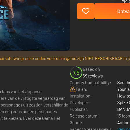
Ontva
arschuwing: onze codes voor deze game zijn NIET BESCHIKBAAR in j
Based on
7.5
69 reviews
Country Compatibility:
See the
Talen:
Your la
p fans van het Japanse
Installation:
How to
e van de vijftigste verjaardag van
Developer:
Spike 
e personages uit zestien verschillende
Publisher:
BANDA
ngen nog eens negen personages
Release datum:
13 febr
er deze Game Het
Genre:
Action
Recent Steam reviews:
Very p