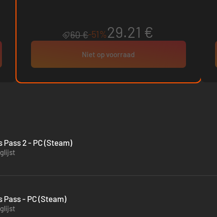
29.21 €
-51%
60 €
Niet op voorraad
 Pass 2 - PC (Steam)
lijst
 Pass - PC (Steam)
lijst