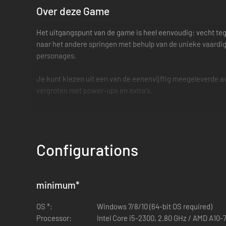
Over deze Game
Het uitgangspunt van de game is heel eenvoudig: vecht teg
naar het andere springen met behulp van de unieke vaardig
personages.
Je kunt kiezen uit een van de eenenvijftig meegeleverde a
vergroten met power-ups en extra's.
Zelfde Controle / Andere Reactie
Elk personage heeft verschillende kenmerkende bewegingen
Configurations
verschillende bedieningselementen te leren: de aanvalsknop
Elk personage kan ook combo-bewegingen maken door op mee
personage te springen om te proberen ze allemaal aan het w
minimum
*
Gefeaturede Series in de Game
OS *:
Windows 7/8/10 (64-bit OS required)
Processor:
Intel Core i5-2300, 2.80 GHz / AMD A10-