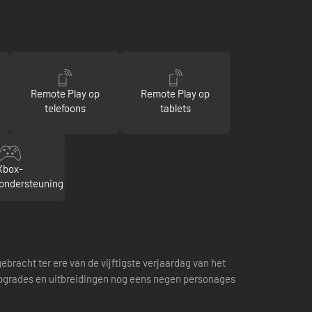
Remote Play op
Remote Play op
telefoons
tablets
Xbox-
rondersteuning
racht ter ere van de vijftigste verjaardag van het
l upgrades en uitbreidingen nog eens negen personages