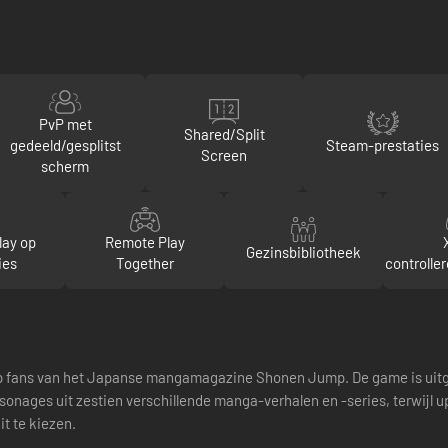
PvP met
Shared/Split
gedeeld/gesplitst
Steam-prestaties
Screen
scherm
lay op
Remote Play
Gezinsbibliotheek
ies
Together
controlle
op fans van het Japanse mangamagazine Shonen Jump. De game is uitgeb
ersonages uit zestien verschillende manga-verhalen en -series, terwij
t te kiezen.