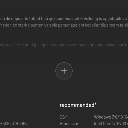
en de oppositie totdat hun gezondheidsmeter volledig is opgebruikt. J
heden en sterke punten van elk personage om het vijandige team te slim
vatars, plus je kunt je eigen personage verzinnen, het aanpassen aan
 die worden geactiveerd door het indrukken van een knop. Maar je ho
pen zijn hetzelfde voor elk personage, het enige verschil is wat het 
rdere knoppen te drukken, en het team als geheel zal werken om de v
erk te krijgen: ze reageren allemaal aan de acties van je personage.
recommended
*
OS *:
Windows 7/8/10 (64
7850K, 3.70 GHz
Processor:
Intel Core i7-6700