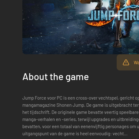
Wa
About the game
Jump Force voor PC is een cross-over vechtspel, gericht o
mangamagazine Shonen Jump. De game is uitgebracht ter er
het tijdschrift. De originele game bevatte veertig speelbar
manga-verhalen en -series, terwijl upgrades en uitbreidi
bevatten, voor een totaal van eenenvijftig personages om uit te kiezen. Ov
uitgangspunt van de game is heel eenvoudig: vecht...