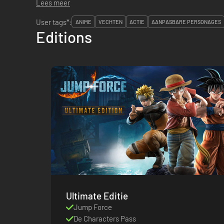
Lees meer
User tags*:
ANIME
VECHTEN
ACTIE
AANPASBARE PERSONAGES
Editions
Ultimate Editie
Jump Force
De Characters Pass