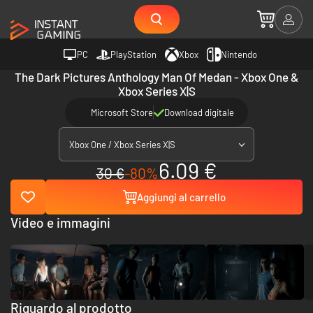
PC
PlayStation
Xbox
Nintendo
The Dark Pictures Anthology Man Of Medan - Xbox One &
Xbox Series X|S
Microsoft Store
Download digitale
Xbox One / Xbox Series X|S
6.09 €
30 €
-80%
Aggiungi al carrello
Video e immagini
Riguardo al prodotto