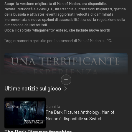
Scopri la versione migliorata di Man of Medan, ora disponibile.
Novità: difficoltà e avvisi QTE, interfaccia e interazioni migliorati, grafica
della bussola e attivatori eventi aggiornati, velocità di camminata
incrementata e nuove opzioni di accessibilità, tra cui la regolazione della
dimensione dei sottotitoli.
Gioca il capitolo "Allagamento" esteso, che include nuove morti!
*Aggiornamento gratuito per i possessori di Man of Medan su PC.
Ultime notizie sul gioco
L'antologia di The Dark Pictures è una serie di giochi horror indipendenti.
In Man of Medan, cinque amici partono per una vacanza in barca. Dopo
una tempesta, tuttavia, un evento sinistro li sorprende.
3 anni fa
The Dark Pictures Anthology: Man of
Una nuova e terrificante esperienza!
Medan è disponibile su Switch
Parti per uno spaventoso viaggio a bordo di una nave fantasma.
The Dark Pictures franchise