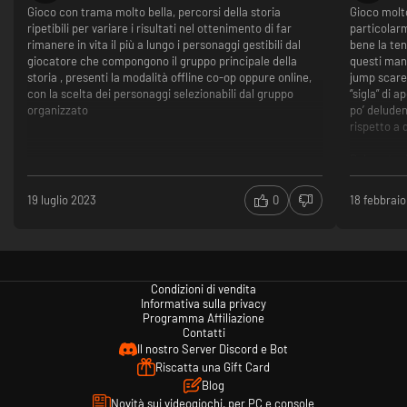
Gioco con trama molto bella, percorsi della storia
Gioco molt
ripetibili per variare i risultati nel ottenimento di far
particolar
rimanere in vita il più a lungo i personaggi gestibili dal
bene la ten
giocatore che compongono il gruppo principale della
questi manc
storia , presenti la modalità offline co-op oppure online,
jump scare 
con la scelta dei personaggi selezionabili dal gruppo
“sigla” di a
organizzato
po’ deluden
rispetto a 
Dal punto d
modo fluid
movimenti p
19 luglio 2023
0
18 febbrai
muovi, ma 
pecca che è
multiplaye
perché con
un preciso 
Condizioni di vendita
bloccavano
Informativa sulla privacy
casi convie
Programma Affiliazione
non si riso
Contatti
precedent
Il nostro Server Discord e Bot
Ottimo 
Riscatta una Gift Card
Grafica 
Blog
Fluido d
Novità sui videogiochi, per PC e console