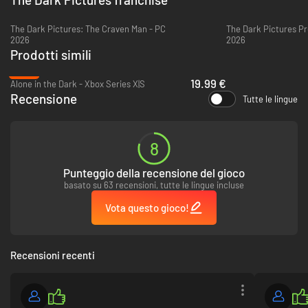
Tutti i personaggi giocabili possono morire. Le tue scelte determineranno
l'evoluzione della storia e il loro destino.
The Dark Pictures: The Craven Man - PC
The Dark Pictures Pr
2026
2026
Chi farai sopravvivere?
Prodotti simili
Chi salverai?
-50%
19.99 €
Alone in the Dark - Xbox Series X|S
NON GIOCARE SOLO!
Recensione
Tutte le lingue
8
Punteggio della recensione del gioco
basato su 63 recensioni, tutte le lingue incluse
Vota questo gioco!
La Curator's Cut
La Curator's Cut prevede nuove scene giocabili dalla prospettiva di altri
personaggi e decisioni inedite.
Recensioni recenti
Per accedere alla Curator's Cut è necessario aver completato la storia
principale.