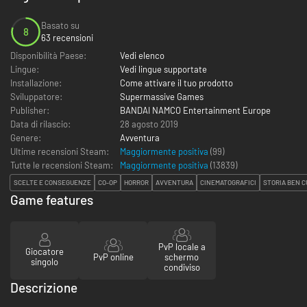
Basato su
8
63 recensioni
Disponibilità Paese:
Vedi elenco
Lingue:
Vedi lingue supportate
Installazione:
Come attivare il tuo prodotto
Sviluppatore:
Supermassive Games
Publisher:
BANDAI NAMCO Entertainment Europe
Data di rilascio:
28 agosto 2019
Genere:
Avventura
Ultime recensioni Steam:
Maggiormente positiva
(99)
Tutte le recensioni Steam:
Maggiormente positiva
(
13839
)
SCELTE E CONSEGUENZE
CO-OP
HORROR
AVVENTURA
CINEMATOGRAFICI
STORIA BEN C
Game features
PvP locale a
Giocatore
PvP online
schermo
singolo
condiviso
Descrizione