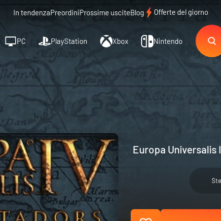
Offerte del giorno
In tendenza
Preordini
Prossime uscite
Blog
PC
PlayStation
Xbox
Nintendo
Europa Universalis 
St