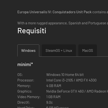
Europa Universalis IV: Conquistadors Unit Pack
contains a
With a more rugged appearance, Spanish and Portuguese arm
Requisiti
Windows
SteamOS + Linux
MacOS
minimi
*
OS:
Windows 10 Home 64 bit
Processor:
Intel Core i3-2105 / AMD FX 4300
Memory:
4 GB RAM
Graphics:
Nvidia GeForce GTX 460 / AMD Radeon 
Video Memory:
1 GB RAM
DirectX:
9.0c
Hard Drive:
6 GB HD space