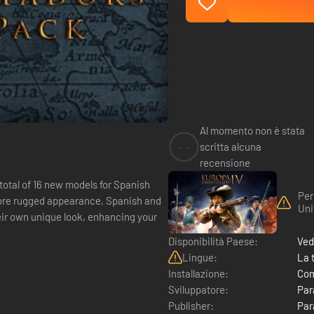
Al momento non è stata
--
scritta alcuna
recensione
total of 16 new models for Spanish
Per
Uni
eir own unique look, enhancing your
Disponibilità Paese:
Ved
Lingue:
La 
Installazione:
Com
Sviluppatore:
Par
Publisher:
Par