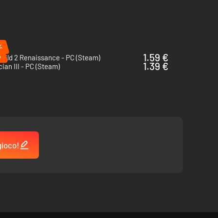
%
%
1.59 €
uild 2 Renaissance - PC (Steam)
1.39 €
cian III - PC (Steam)
gioco!