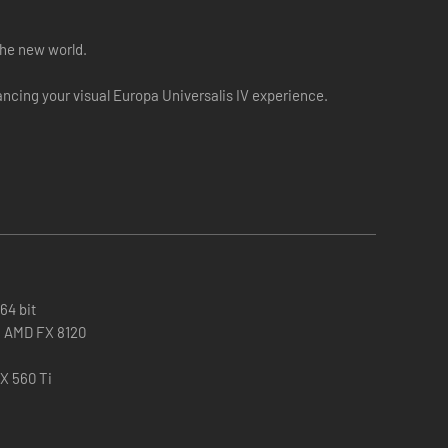
the new world.
ncing your visual Europa Universalis IV experience.
64 bit
 / AMD FX 8120
X 560 Ti