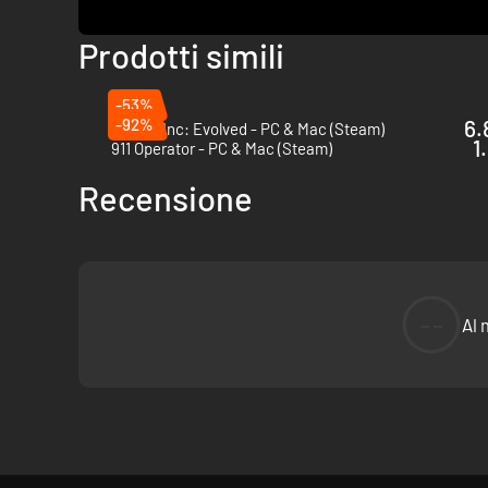
Prodotti simili
-53%
-92%
6.
Plague Inc: Evolved - PC & Mac (Steam)
1
911 Operator - PC & Mac (Steam)
Recensione
--
Al 