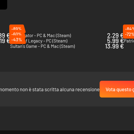
-89%
-84
89 €
-60%
2.29 €
-72
112 Operator - PC & Mac (Steam)
The G
.19 €
-43%
5.99 €
House of Legacy - PC (Steam)
Patri
13.99 €
Sultan's Game - PC & Mac (Steam)
momento non è stata scritta alcuna recensione
Vota questo 