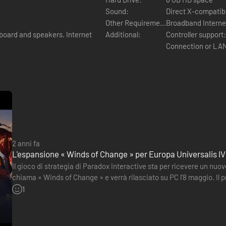
Sound:
Direct X-compatib
Other Requirements:
Broadband Interne
board and speakers. Internet
Additional:
Controller support
Connection or LAN 
2 anni fa
L'espansione « Winds of Change » per Europa Universalis IV 
Il gioco di strategia di Paradox Interactive sta per ricevere un nuo
chiama « Winds of Change » e verrà rilasciato su PC l'8 maggio. Il 
150 nuovi eventi per oltre 20 paesi. Il programma…
1