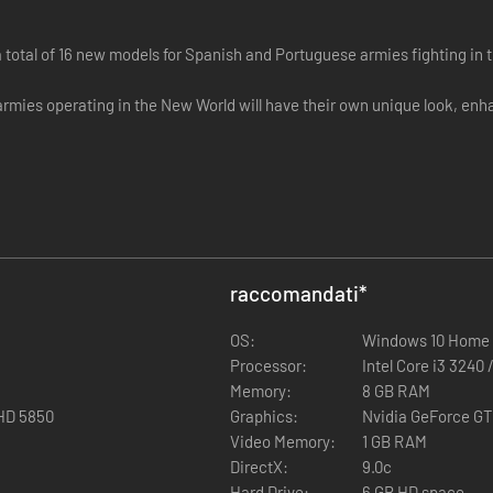
 total of 16 new models for Spanish and Portuguese armies fighting in 
ies operating in the New World will have their own unique look, enha
raccomandati
*
OS:
Windows 10 Home 
Processor:
Intel Core i3 3240
Memory:
8 GB RAM
HD 5850
Graphics:
Nvidia GeForce GT
Video Memory:
1 GB RAM
DirectX:
9.0c
Hard Drive:
6 GB HD space