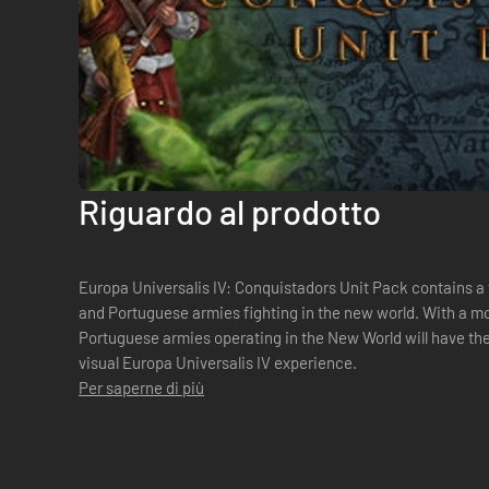
Riguardo al prodotto
Europa Universalis IV: Conquistadors Unit Pack contains a 
and Portuguese armies fighting in the new world. With a more rugged appearance, Spanish and
Portuguese armies operating in the New World will have th
visual Europa Universalis IV experience.
Per saperne di più