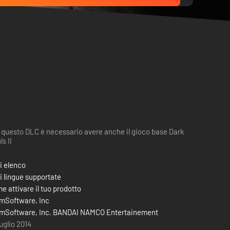
 questo DLC è necessario avere anche il gioco base Dark
s II
i elenco
i lingue supportate
e attivare il tuo prodotto
mSoftware, Inc
mSoftware, Inc
,
BANDAI NAMCO Entertainement
luglio 2014