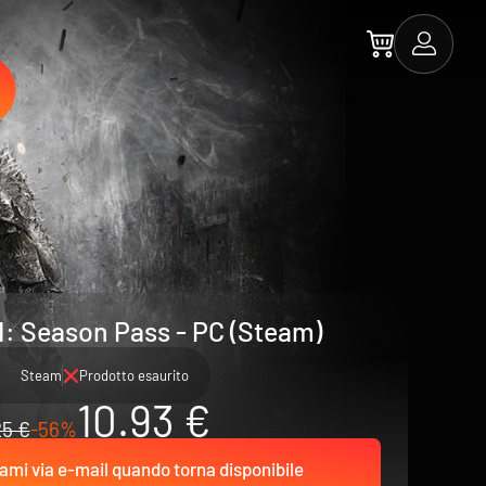
II: Season Pass - PC (Steam)
Steam
Prodotto esaurito
10.93 €
25 €
-56%
ami via e-mail quando torna disponibile