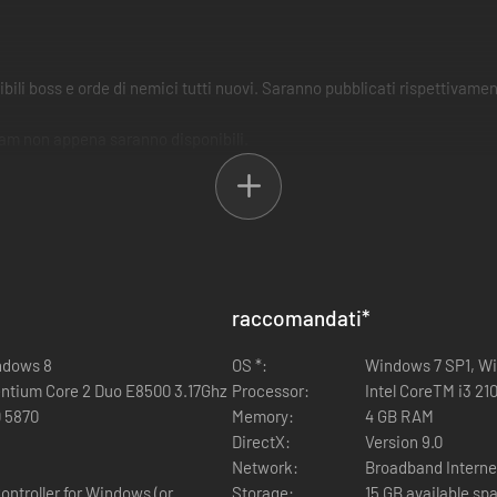
mibili boss e orde di nemici tutti nuovi. Saranno pubblicati rispettivame
team non appena saranno disponibili.
raccomandati
*
ndows 8
OS *:
Windows 7 SP1, W
AMD Phenom II X2 555 3.2Ghz or Intel Pentium Core 2 Duo E8500 3.17Ghz
Processor:
Intel CoreTM i3 2
 5870
Memory:
4 GB RAM
DirectX:
Version 9.0
Network:
Broadband Interne
ontroller for Windows (or
Storage:
15 GB available sp