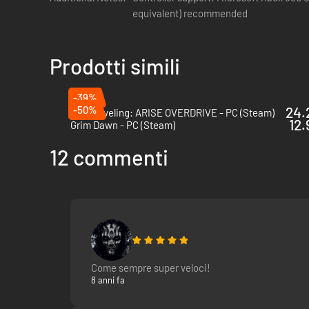
equivalent) recommended
Prodotti simili
-39%
-50%
24.
Solo Leveling: ARISE OVERDRIVE - PC (Steam)
12.
Grim Dawn - PC (Steam)
12 commenti
Come sempre super veloci!
8 anni fa