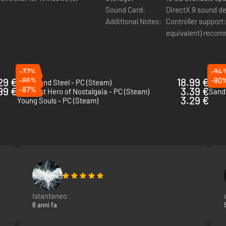
Sound Card:
DirectX 9 sound d
Additional Notes:
Controller support
equivalent) reco
-37%
-94
29 €
-86%
18.99 €
-90
Of Ash and Steel - PC (Steam)
Hellp
99 €
-87%
3.39 €
The Last Hero of Nostalgaia - PC (Steam)
Sands
3.29 €
Young Souls - PC (Steam)
Istantaneo
8 anni fa