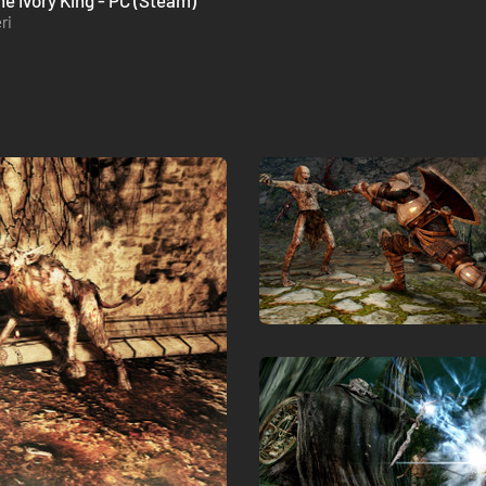
he Ivory King - PC (Steam)
ri