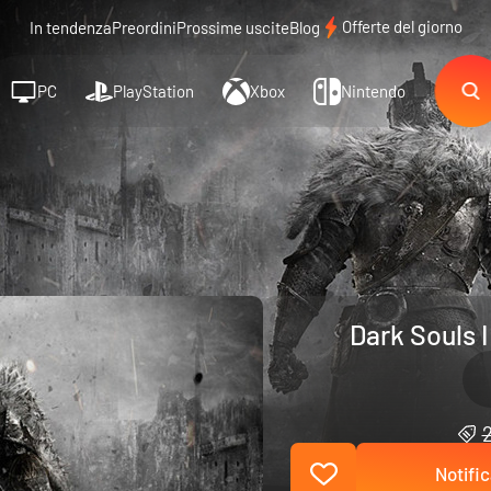
Offerte del giorno
In tendenza
Preordini
Prossime uscite
Blog
PC
PlayStation
Xbox
Nintendo
Dark Souls 
Notific