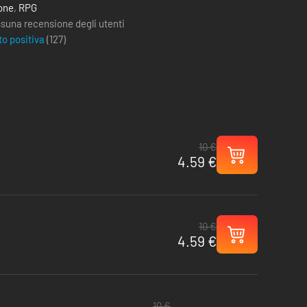
one
,
RPG
suna recensione degli utenti
to positiva
(
127
)
10 €
4.59 €
10 €
4.59 €
10 €