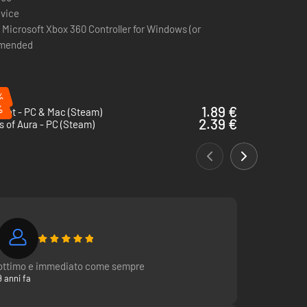
evice
: Microsoft Xbox 360 Controller for Windows (or
mmended
%
%
1.89 €
oint - PC & Mac (Steam)
2.39 €
 of Aura - PC (Steam)
ottimo e immediato come sempre
9 anni fa