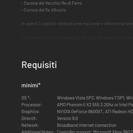
- Corona del Vecchio Re di Ferro
- Corona del Re d'Avorio
In questi 3 capitoli visiterai aree mai viste e affronterai te
I contenuti scaricabili verranno aggiunti al tuo account S
Questo Season Pass richiede "DARK SOULS II".
Requisiti
minimi
*
OS *:
Windows Vista SP2, Windows 7 SP1, Wi
Processor:
Graphics:
NVIDIA GeForce 9600GT, ATI Radeon HD
DirectX:
Version 9.0
Network:
Broadband Internet connection
Additional Notes:
Controller support: Microsoft Xbox 360 C