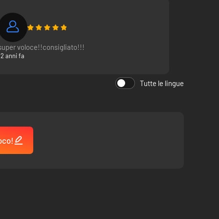
super voloce!!consigliato!!!
12 anni fa
Tutte le lingue
oco!