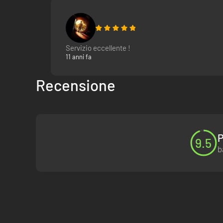
Servizio eccellente !
11 anni fa
Recensione
P
9.5
b