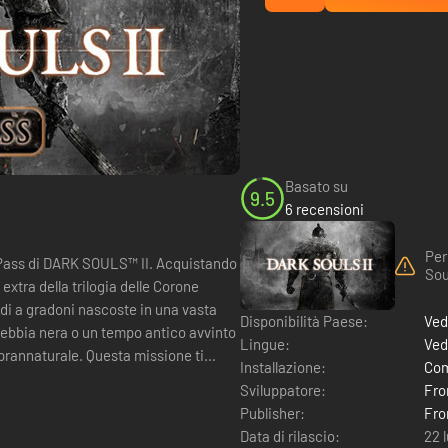
Basato su
9.5
6 recensioni
Per
 DARK SOULS™ II. Acquistando
Soul
extra della trilogia delle Corone
idi a gradoni nascoste in una vasta
Disponibilità Paese:
Ved
nebbia nera o un tempo antico avvinto
Lingue:
Ved
prannaturale. Questa missione ti
Installazione:
Com
Sviluppatore:
Fro
Publisher:
Fro
Data di rilascio:
22 