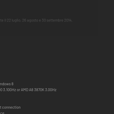
nte il 22 luglio, 26 agosto e 30 settembre 2014.
indows 8
100 3.10GHz or AMD A8 3870K 3.0GHz
t connection
ace