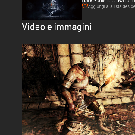
Dark Souls II: Crown of t
Aggiungi alla lista deside
Video e immagini