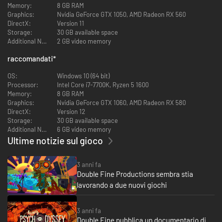
Memory:
8 GB RAM
Graphics:
Nvidia GeForce GTX 1050, AMD Radeon RX 560
DirectX:
Version 11
Storage:
30 GB available space
Additional Notes:
2 GB video memory
raccomandati
*
Divertiti con un'innovativa storia cinematica che mescola humor e
OS:
Windows 10 (64 bit)
intrigo, dal leggendario game designer Tim Schafer (Grim Fandango,
Processor:
Intel Core i7-7700K, Ryzen 5 1600
Brütal Legend, Broken Age).
Memory:
8 GB RAM
Graphics:
Nvidia GeForce GTX 1060, AMD Radeon RX 580
DirectX:
Version 12
Storage:
30 GB available space
Additional Notes:
6 GB video memory
Ultime notizie sul gioco
3 anni fa
Double Fine Productions sembra stia
lavorando a due nuovi giochi
Esplora ambienti unici usando l'abilità di Raz di tuffarsi nei cervelli
delle persone per lottare contro i loro demoni, sbloccare ricordi
3 anni fa
nascosti e gestire il loro bagaglio emotivo.
Double Fine pubblica un documentario di