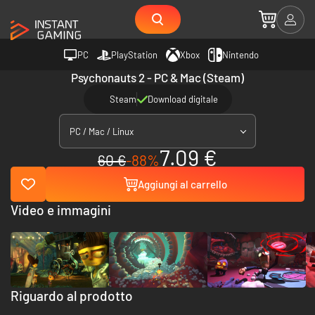
PC
PlayStation
Xbox
Nintendo
Psychonauts 2 - PC & Mac (Steam)
Steam
Download digitale
PC / Mac / Linux
7.09 €
60 €
-88%
Aggiungi al carrello
Video e immagini
Riguardo al prodotto