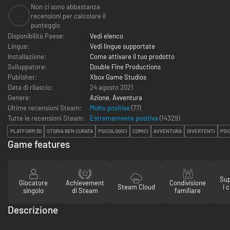
Non ci sono abbastanza
--
recensioni per calcolare il
punteggio
Disponibilità Paese:
Vedi elenco
Lingue:
Vedi lingue supportate
Installazione:
Come attivare il tuo prodotto
Sviluppatore:
Double Fine Productions
Publisher:
Xbox Game Studios
Data di rilascio:
24 agosto 2021
Genere:
Azione
,
Avventura
Ultime recensioni Steam:
Molto positiva
(77)
Tutte le recensioni Steam:
Estremamente positiva
(
14329
)
PLATFORM 3D
STORIA BEN CURATA
PSICOLOGICI
COMICI
AVVENTURA
DIVERTENTI
PSI
Game features
Sup
Giocatore
Achievement
Condivisione
Steam Cloud
i 
singolo
di Steam
familiare
Descrizione