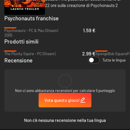
22 ore sulla creazione di Psychonauts 2
Psychonauts franchise
-84%
1.59 €
Psychonauts - PC & Mac (Steam)
2005
Prodotti simili
-90%
-43%
2.99 €
The Plucky Squire - PC (Steam)
Recensione
Tutte le lingue
Fai evoluzioni acrobatiche in aria, cammina sulle funi e salta con
trapezi in un'esperienza platform varia, difficile e gioiosa.
--
Non ci sono abbastanza recensioni per calcolare il punteggio
Vota questo gioco!
Non c'è nessuna recensione nella tua lingua