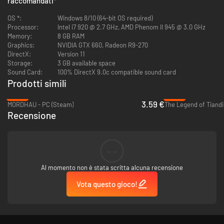
raccomandati
*
OS *:
Windows 8/10 (64-bit OS required)
Incontri con sfumature dettagliate:
l'avventura si svolge attraverso
Processor:
Intel i7 920 @ 2.7 GHz, AMD Phenom II 945 @ 3.0 GHz
incontri accuratamente realizzati, ognuno con avversari intelligenti e
Memory:
8 GB RAM
competenti, ciascuno con le proprie motivazioni e un posto nel mondo.
Graphics:
NVIDIA GTX 660, Radeon R9-270
DirectX:
Version 11
Storage:
3 GB available space
Sound Card:
100% DirectX 9.0c compatible sound card
Prodotti simili
-88%
-92%
3.59 €
MORDHAU - PC (Steam)
The Legend of Tiandi
Recensione
--
Abilità giocatore:
un'esperienza impegnativa per giocatore singolo con
aiuti minimi. Tutte le abilità del padre sono disponibili fin dall'inizio e la
Al momento non è stata scritta alcuna recensione
padronanza di quelle abilità, così come l'osservazione acuta dell'ambiente
circostante, è fondamentale per la sopravvivenza ed il successo.
Vota questo gioco!
Territorio inesorabile:
dalle cavernose rovine sotterranee alle aspre vette
montuose, supera le sfide ambientali e le trappole mortali mentre viaggi
attraverso un mondo di paesaggi realizzati meticolosamente.