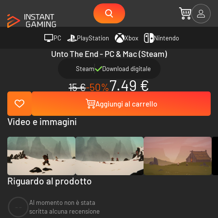
PC
PlayStation
Xbox
Nintendo
Unto The End - PC & Mac (Steam)
Steam
Download digitale
7.49 €
15 €
-50%
Aggiungi al carrello
Video e immagini
Riguardo al prodotto
Al momento non è stata
--
scritta alcuna recensione