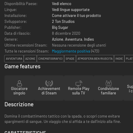
Disponibilità Paese:
Vedi elenco
Lingue:
Vedi lingue supportate
Installazione:
Come attivare il tuo prodotto
Sviluppatore:
2 Ton Studios
Publisher:
Big Sugar
Data di rilascio:
8 dicembre 2020
Genere:
Azione
,
Avventura
,
Indies
Ultime recensioni Steam:
Nessuna recensione degli utenti
Tutte le recensioni Steam:
Maggiormente positiva
(
473
)
AVVENTURA
AZIONE
CINEMATOGRAFICI
SPADE
ATMOSFERA BEN RIUSCITA
INDIE
PLAT
Game features
Sup
Giocatore
Achievement
Remote Play
Condivisione
i 
singolo
di Steam
sulla TV
familiare
Descrizione
Domina il combattimento tattico con la spada, o scopri come evitare
spargimenti di sangue. Un viaggio che si affida a te dall'inizio alla fine.
CARATTERISTICHE