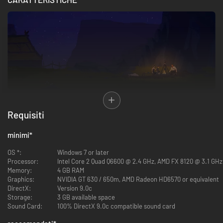
Combattimento basato su osservazione e reazione:
un sistema di
Requisiti
combattimento unico nel suo genere, incentrato su abilità e padronanza,
progettato e realizzato appositamente per il 2D. Combatti in modo
minimi
*
intelligente e attacca tatticamente con spada e armi da tiro in feroci
battaglie di gruppo e uno contro uno.
OS *:
Windows 7 or later
Processor:
Intel Core 2 Quad Q6600 @ 2.4 GHz, AMD FX 8120 @ 3.1 GHz
Memory:
4 GB RAM
Graphics:
NVIDIA GT 630 / 650m, AMD Radeon HD6570 or equivalent
DirectX:
Version 9.0c
Storage:
3 GB available space
Sound Card:
100% DirectX 9.0c compatible sound card