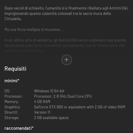
Dopo secoli di schiavitù, l'umanità si è finalmente ribellata agli Antichi Dèi,
imprigionando queste calamità colossali tra le sacre mura della
Cittadella.
Ma una forza maligna si muoveva...
In un ultimo atto di vendetta, gli Antichi Dèi hanno scatenato una grande
desolazione sulla terra. L'umanità sta svanendo, non le rimane altro che
un barlume di speranza.
Pesante è il fardello che poggia sulle spalle di un guerriero solitario.
Armato di una spada a due mani... di pura ossidiana.
Requisiti
Combattimento avvincente
minimi
*
Ti attende un combattimento soulslike avvincente e frenetico, dove ogni
secondo è importante. Tuttavia, la fortuna aiuta gli audaci, e sconfiggere
OS:
Windows 10 64-bit
gli Antichi Dèi potrebbe garantirti poteri che vanno al di là della
Processor:
Processor: 2.8 GHz Dual Core CPU
comprensione umana.
Memory:
4 GB RAM
Graphics:
GeForce GTX 660 or equivalent with 2 GB of video RAM
DirectX:
Version 11
Storage:
2 GB available space
raccomandati
*