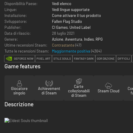
Disponibilità Paese:
Vedi elenco
Lingue:
Vedi lingue supportate
Installazione:
Come attivare il tuo prodotto
Sviluppatore:
Fallen Flag Studio
Publisher:
CI Games
,
United Label
Data di rilascio:
28 luglio 2021
Genere:
Azione
,
Avventura
,
Indies
,
RPG
Ultime recensioni Steam:
Contrastante
(47)
Tutte le recensioni Steam:
Maggiormente positiva
(
4364
)
GEFORCE NOW
PIXEL ART
STILE SOULS
FANTASY DARK
GDR D'AZIONE
DIFFICILI
Game features
Carte
Giocatore
Achievement
Con
collezionabili
Steam Cloud
singolo
di Steam
f
di Steam
Descrizione