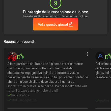
Mentre esplori i vari passaggi labirintici in cerca degli Antichi Dèi,
9
incontrerai PNG intriganti, missioni coinvolgenti e una serie di oscuri
misteri nefasti. Scopri lentamente la verità dietro agli Antichi Dèi e alla
Punteggio della recensione del gioco
loro lunga prigionia...
basato su 14 recensioni, tutte le lingue incluse
Vota questo gioco!
Recensioni recenti
Allora partiamo dal fatto che il gioco è esteticamente
Bellissimo 
molto bello, non dura molto ma offre una sfida
problema è
Perfezione in pixel
abbastanza impegnativa quindi preparate la vostra
gioco, quin
pazienza perchè ve ne servirà un bel pò; certo ricordando
creatore di 
Goditi la perfezione della Cittadella consacrata e tuffati in questa
che è un gioco pixellato deve piacere il genere e
meraviglia a 16-bit. Ma non indugiare troppo: questo monumento del
sopratutto la grafica in sè per sè. Ma personalmente vale
trionfo umano è stato a lungo dimenticato, e qualcosa di oscuro si è
tutto il prezzo e anche molto di più!!
radicato al suo interno.
Bella Grafica
Sfida impegnativa
grafica
A volte troppo scriptato
Dura relativamente poco se rushate i boss