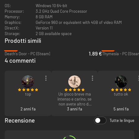
OS:
Windows 10 64-bit
Processor:
3.2 GHz Quad Core Processor
Memory:
8 GB RAM
Graphics:
GeForce 960 or equivalent with 4GB of video RAM
DirectX:
Version 11
Brutalità boss rush
Storage:
2 GB available space
Prodotti simili
Eldest Souls si concentra solo sui combattimenti più duri ed
-90%
-81%
entusiasmanti... quelli contro i boss! Ogni Antico Dio presenta al
1.89 €
Death's Door - PC (Steam)
Thymesia - PC (Stea
giocatore una sfida nuova e unica da superare, e chi trionfa riceverà
4 commenti
un'adeguata ricompensa!
top
Un gioco breve ma
tutto ok
intenso e carino, se
non avete altro da
2 anni fa
fare o vi piace il
3 anni fa
5 anni fa
genere è un'ottima
scelta
Recensione
Tutte le lingue
Un regno antico