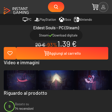
PC
PlayStation
Xbox
Nintendo
Eldest Souls - PC (Steam)
Steam
Download digitale
1.39 €
20 €
-93%
Aggiungi al carrello
Video e immagini
Riguardo al prodotto
Basato su
9
14 recensioni