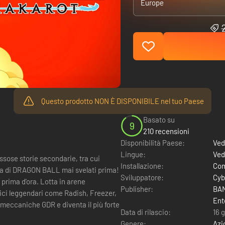
Europe
Questo prodotto NON È DISPONIBILE nel tuo Paese
Basato su
9
210 recensioni
Disponibilità Paese:
Ved
Lingue:
Ved
ssose storie secondarie, tra cui
Installazione:
Com
oria di DRAGON BALL mai svelati prima!
Sviluppatore:
Cyb
prima d'ora. Lotta in arene
Publisher:
BAN
emici leggendari come Radish, Freezer,
Ent
so meccaniche GDR e diventa il più forte
Data di rilascio:
16 
Genere:
Azi