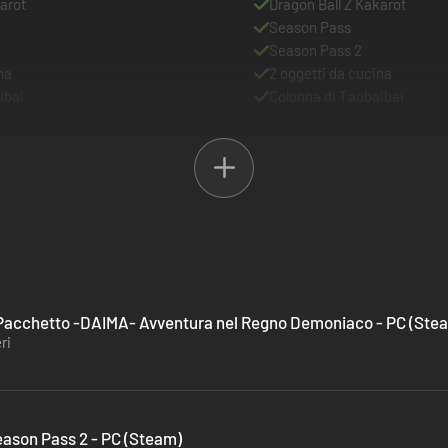
arot
Dragon Ball Z Kakarot
Season Pass
Season Pass 2
na
2 oggetti da cucina
ibai
Colonna di Taobaibai
- Pacchetto -DAIMA- Avventura nel Regno Demoniaco - PC (Ste
ri
eason Pass 2 - PC (Steam)