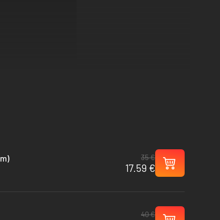
35 €
am)
17.59 €
40 €