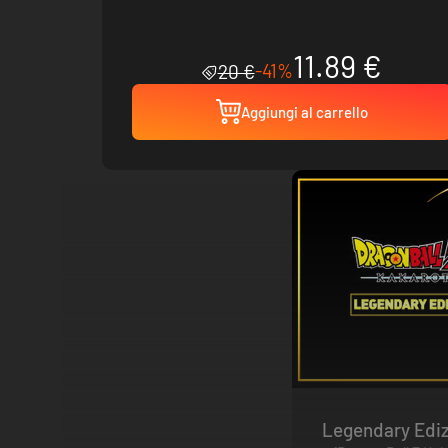
11.89 €
-41%
20 €
Aggiungi al carrello