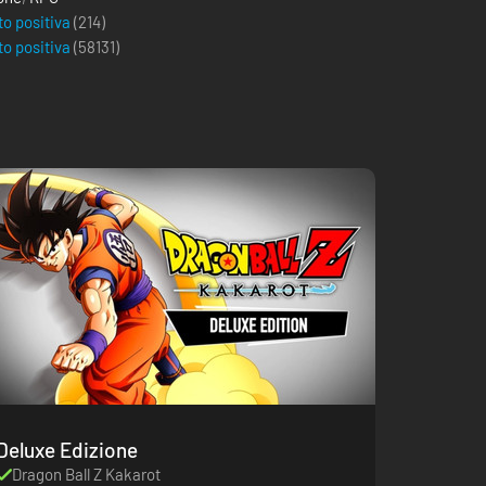
to positiva
(214)
to positiva
(
58131
)
Deluxe Edizione
Dragon Ball Z Kakarot