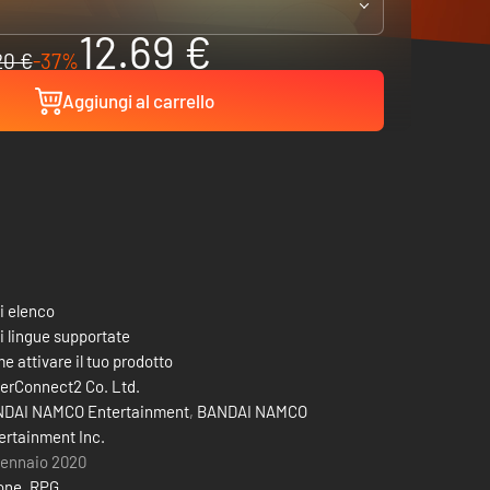
12.69 €
20 €
-37%
Aggiungi al carrello
i elenco
i lingue supportate
e attivare il tuo prodotto
erConnect2 Co. Ltd.
DAI NAMCO Entertainment
,
BANDAI NAMCO
ertainment Inc.
gennaio 2020
one
,
RPG