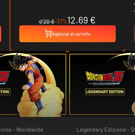
12.69 €
-37%
20 €
Aggiungi al carrello
Legendary Edizione - Worldwide
Legendar