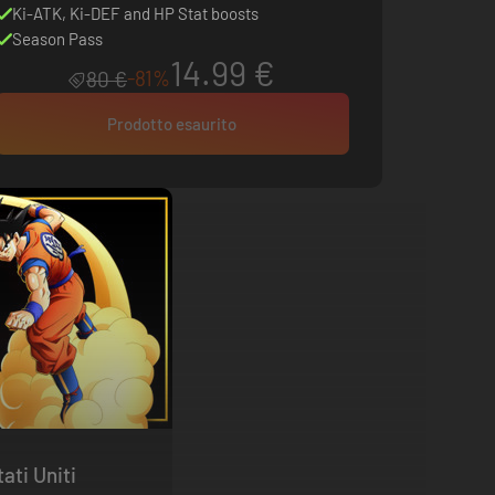
Ki-ATK, Ki-DEF and HP Stat boosts
Season Pass
14.99 €
-81%
80 €
Prodotto esaurito
y Edizione - Stati Uniti