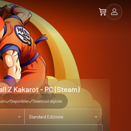
ll Z Kakarot - PC (Steam)
eam
Disponibile
Download digitale
Standard Edizione