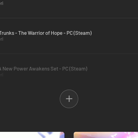
ri
Trunks - The Warrior of Hope - PC (Steam)
ri
 A New Power Awakens Set - PC (Steam)
ri