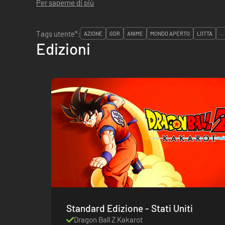
Per saperne di più
Tags utente*:
AZIONE
GDR
ANIME
MONDO APERTO
LOTTA
...
Edizioni
Standard Edizione - Stati Uniti
Dragon Ball Z Kakarot