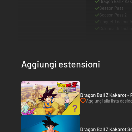
Dragon Ball Z Kak
Season Pass
Season Pass 2
2 oggetti da cuci
Colonna di Taoba
Aggiungi estensioni
Dragon Ball Z Kakarot 
Aggiungi alla lista deside
Dragon Ball Z Kakarot S