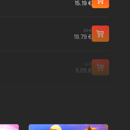
15.19 €
20 €
19.79 €
10 €
9.09 €