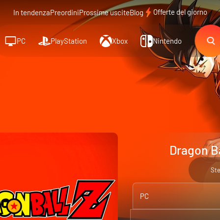
Offerte del giorno
In tendenza
Preordini
Prossime uscite
Blog
PC
PlayStation
Xbox
Nintendo
Dragon Ba
St
PC