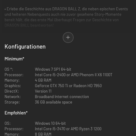
• Erlebe die Geschichte aus DRAGON BALL Z, die neben epischen Events
und heiteren Nebenquests auch nie zuvor gesehene Story-Momente
bereit hält, die das erste Mal überhaupt Fragen zur Geschichte von
DRAGON BALL beantworten!
Konfigurationen
Minimum
*
OS *:
Windows 7 SP1 64-bit
Processor:
Intel Core i5-2400 or AMD Phenom II X6 1100T
Memory:
4 GB RAM
Graphics:
GeForce GTX 750 Ti or Radeon HD 7950
• Spiele ikonische DRAGON BALL Z-Kämpfe wie nie zuvor: Kämpfe auf
DirectX:
Version 11
weiten Schlachtfeldern mit zerstörbarer Umgebung und erlebe epische
Network:
Broadband Internet connection
Boss-Kämpfe gegen die bekanntesten Gegner (Radditz, Freezer, Cell
Storage:
36 GB available space
etc.). Erhöhe deine Stärke mit Rollenspiel-Mechaniken und wappne dich
für die Herausforderung!
Empfohlen
*
OS:
Windows 10 64-bit
Processor:
Intel Core i5-3470 or AMD Ryzen 3 1200
Memory:
8 GB RAM