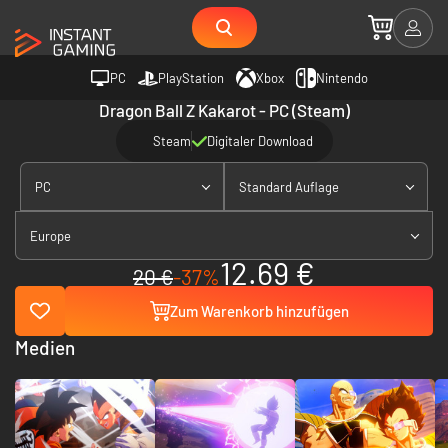
PC
PlayStation
Xbox
Nintendo
Dragon Ball Z Kakarot - PC (Steam)
Steam
Digitaler Download
PC
Standard Auflage
Europe
12.69 €
20 €
-37%
Zum Warenkorb hinzufügen
Medien