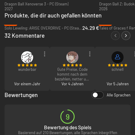
Dragon Ball Xenoverse 3 - PC (Steam)
Dragon Ball Z: Budok
2027
2026
Produkte, die dir auch gefallen könnten
-39%
-80%
24.29 €
Solo Leveling: ARISE OVERDRIVE - PC (Steam)
Tales of Graces f Re
32 Kommentare
wunderbar
Gute Preise, Code
schnell
kommt nach dem
bezahlen, netter und
Vor einem Jahr
schneller Support,
Vor 4 Jahren
Vor 5 Jahren
keine Probleme.
Bewertungen
Alle Sprachen
Kann mich nicht
beschweren!
9
Bewertung des Spiels
Basierend auf 210 Bewertungen, alle Sprachen inbegriffen