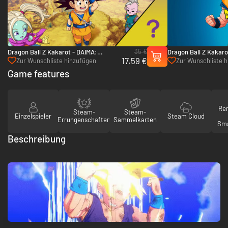
35 €
Dragon Ball Z Kakarot - DAIMA:
Dragon Ball Z Kakaro
17.59 €
Abenteuer im Reich der Dämonen"-
PC (Steam)
Zur Wunschliste hinzufügen
Zur Wunschliste 
Paket - PC (Steam)
Game features
Re
Steam-
Steam-
Einzelspieler
Steam Cloud
Errungenschaften
Sammelkarten
Sma
Beschreibung