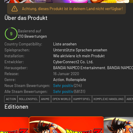
Achtung, dieses Produkt ist in deinem Land nicht verfügbar!
Über das Produkt
Basierend auf
9
210 Bewertungen
Country Compatibility:
Liste ansehen
Spielsprachen:
Unterstützte Sprachen ansehen
Installation:
Wie aktiviere ich mein Produkt
Entwickler:
CyberConnect2 Co. Ltd.
Herausgeber:
BANDAI NAMCO Entertainment
,
BANDAI NAMCO 
Release:
16 Januar 2020
Genre:
Action
,
Rollenspiele
Neue Steam Bewertungen:
Sehr positiv
(214)
Alle Steam Bewertungen:
Sehr positiv
(
58131
)
ACTION
ROLLENSPIEL
ANIME
OPEN WORLD
KAMPFSPIEL
KOMPLEXE HANDLUNG
ABE
Editionen