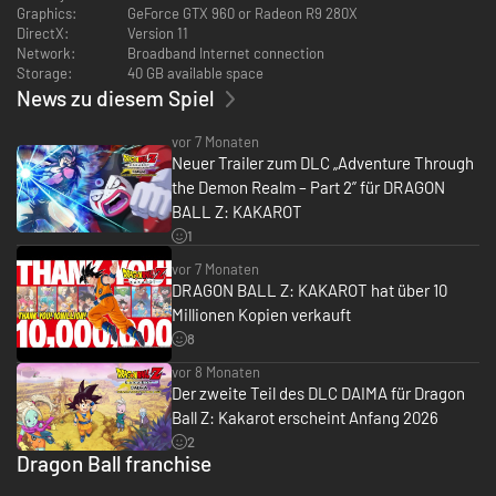
Graphics:
GeForce GTX 960 or Radeon R9 280X
DirectX:
Version 11
Network:
Broadband Internet connection
Storage:
40 GB available space
News zu diesem Spiel
• Spiele diese Z-Kämpfer nicht einfach - lebe sie! Fische, fliege, esse,
vor 7 Monaten
trainiere und kämpfe dich durch die DRAGON BAAL Z-Sagas. Schließe
Neuer Trailer zum DLC „Adventure Through
dabei Freundschaften und baue Beziehungen zu einer Vielzahl an
the Demon Realm – Part 2” für DRAGON
DRAGON BALL-Charakteren auf.
BALL Z: KAKAROT
Erleben Sie die Geschichte von Son-Goku und anderen Z-Fighters erneut
1
in DRAGON BALL Z: KAKAROT! Neben epischen Kämpfen bietet das Leben
in DRAGON BALL Z Fischen, Essen und Training mit Son-Goku, Son-Gohan,
vor 7 Monaten
Vegeta und anderen.
DRAGON BALL Z: KAKAROT hat über 10
Millionen Kopien verkauft
Erleben Sie neue Bereiche und Abenteuer, während Sie in der Story
8
fortschreiten und mächtige Bündnisse mit anderen Helden aus dem
DRAGON BALL Z-Universum eingehen.
vor 8 Monaten
Der zweite Teil des DLC DAIMA für Dragon
Ball Z: Kakarot erscheint Anfang 2026
2
Dragon Ball franchise