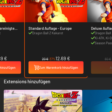
Standard Auflage - Europe
Deluxe Aufla
t
Dragon Ball Z Kakarot
Dragon Ball
Ki-ATK, Ki-
Season Pas
89 €
12.69 €
20 €
-37%
80 €
hinzufügen
Zum Warenkorb hinzufügen
A
Extensions hinzufügen