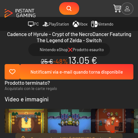
PC
PlayStation
Xbox
Nintendo
Cadence of Hyrule – Crypt of the NecroDancer Featuring
The Legend of Zelda - Switch
Nintendo eShop
Prodotto esaurito
13.05 €
25 €
-48%
Notificami via e-mail quando torna disponibile
Prodotto terminato?
Acquistalo con le carte regalo
Video e immagini