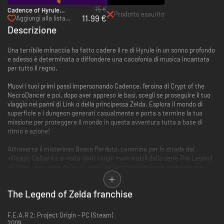
15 €
Cadence of Hyrule
Prodotto esaurito
11.99 €
Season Pass - Switch
Aggiungi alla lista
desideri
Descrizione
Una terribile minaccia ha fatto cadere il re di Hyrule in un sonno profondo
e adesso è determinata a diffondere una cacofonia di musica incantata
per tutto il regno.
Muovi i tuoi primi passi impersonando Cadence, l'eroina di Crypt of the
NecroDancer e poi, dopo aver appreso le basi, scegli se proseguire il tuo
viaggio nei panni di Link o della principessa Zelda. Esplora il mondo di
superficie e i dungeon generati casualmente e porta a termine la tua
missione per proteggere il mondo in questa avventura tutta a base di
ritmo e azione!
Attraversa il misterioso Bosco Perduto, cammina per le strade del
villaggio Calbarico e visita tanti luoghi memorabili della serie The Legend
of Zelda. Nel corso dei tuoi viaggi potresti persino incrociare qualche
volto conosciuto!
The Legend of Zelda franchise
F.E.A.R 2: Project Origin - PC (Steam)
2009