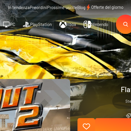
Offerte del giorno
In tendenza
Preordini
Prossime uscite
Blog
PC
PlayStation
Xbox
Nintendo
Fla
St