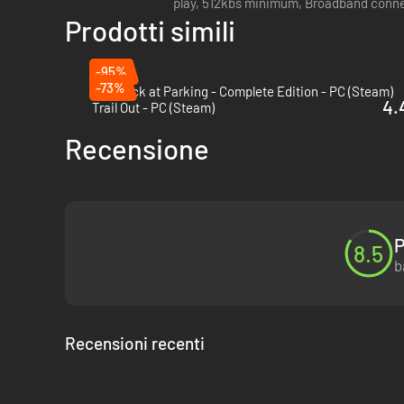
play, 512kbs minimum, Broadband conne
Prodotti simili
-95%
-73%
You Suck at Parking - Complete Edition - PC (Steam)
4.
Trail Out - PC (Steam)
Recensione
P
8.5
b
Recensioni recenti