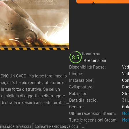
Basato su
8.5
19 recensioni
Disponibilità Paese:
Ved
Lingue:
Ved
NO UN CASO! Ma forse farai meglio
Installazione:
Com
Sviluppatore:
Bug
la tua forza distruttiva. Se sei un
Publisher:
Str
 e migliaia di oggetti da distruggere.
Data di rilascio:
31 
tti strada in deserti assolati, terribili...
Genere:
Gui
Ultime recensioni Steam:
Mol
Tutte le recensioni Steam:
Mol
IMULATORI DI VEICOLI
COMBATTIMENTO CON VEICOLI
...