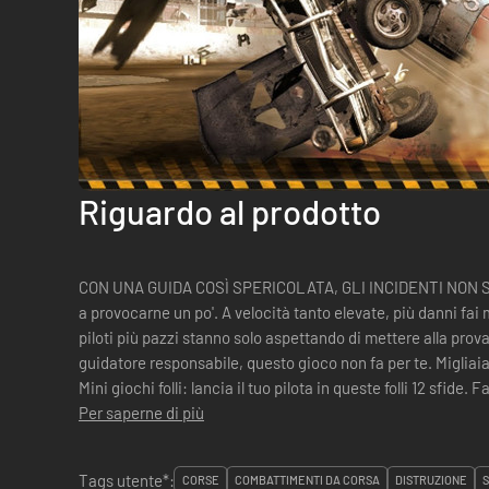
Riguardo al prodotto
CON UNA GUIDA COSÌ SPERICOLATA, GLI INCIDENTI NON SO
a provocarne un po'. A velocità tanto elevate, più danni fai meglio è. Le più recenti auto turbo e i
piloti più pazzi stanno solo aspettando di mettere alla prova 
guidatore responsabile, questo gioco non fa per te. Migliaia
Mini giochi folli: lancia il tuo pilota in queste folli 12 sfide. Fa
Per saperne di più
Tags utente*:
CORSE
COMBATTIMENTI DA CORSA
DISTRUZIONE
S