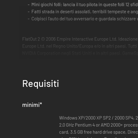
Mini giochi folli: lancia il tuo pilota in queste folli 12 sfi
Fatti strada in deserti assolati, terribili tempeste e an
Colpisci l'auto del tuo avversario e guardala schizzare v
FlatOut 2 © 2006 Empire Interactive Europe Ltd. Ideazione 
Europe Ltd. nel Regno Unito/Europa e/o in altri paesi. Tutti i
NVIDIA Corporation negli Stati Uniti e in altri paesi. GameS
nella U.E.
Requisiti
minimi
*
Windows XP/2000 XP SP2 / 2000 SP4, 2
2.0 GHz Pentium 4 or AMD 2000+ proces
card, 3.5 GB free hard drive space, Dire