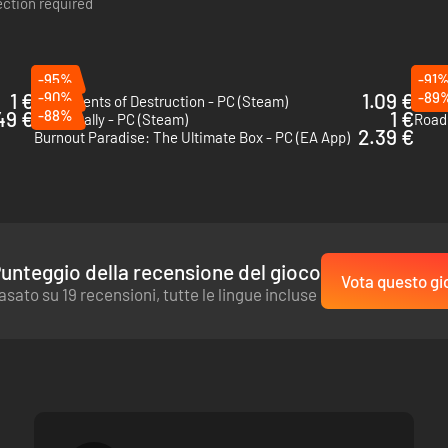
ction required
-95%
-91
1 €
-90%
1.09 €
-89
Instruments of Destruction - PC (Steam)
FlatO
49 €
-88%
1 €
Death Rally - PC (Steam)
Road
2.39 €
Burnout Paradise: The Ultimate Box - PC (EA App)
unteggio della recensione del gioco
Vota questo gi
asato su 19 recensioni, tutte le lingue incluse