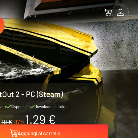
tOut 2 - PC (Steam)
eam
Disponibile
Download digitale
1.29 €
10 €
-87%
Aggiungi al carrello