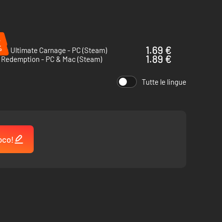
%
%
1.69 €
ut: Ultimate Carnage - PC (Steam)
1.89 €
 Redemption - PC & Mac (Steam)
Tutte le lingue
oco!