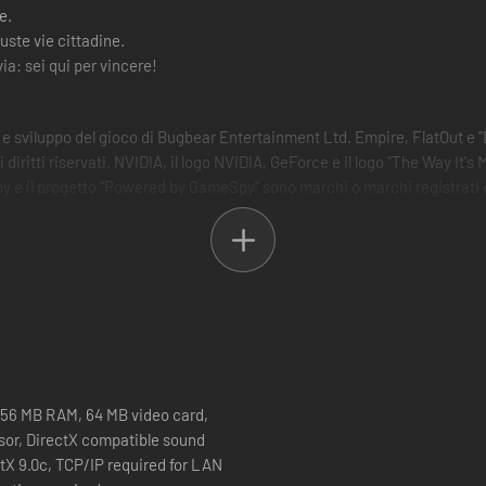
de.
guste vie cittadine.
ia: sei qui per vincere!
e sviluppo del gioco di Bugbear Entertainment Ltd. Empire, FlatOut e "E
 diritti riservati. NVIDIA, il logo NVIDIA, GeForce e il logo "The Way It'
py e il progetto "Powered by GameSpy" sono marchi o marchi registrati di 
56 MB RAM, 64 MB video card,
sor, DirectX compatible sound
ctX 9.0c, TCP/IP required for LAN