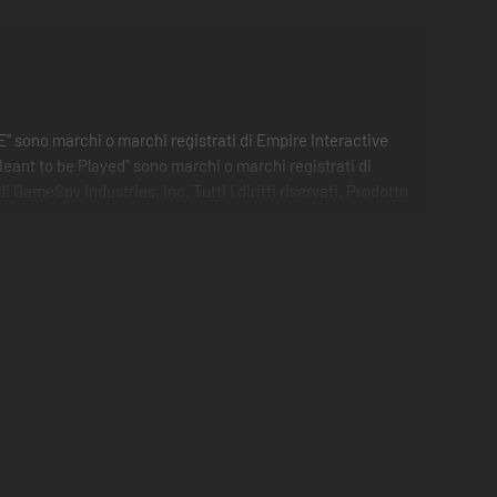
" sono marchi o marchi registrati di Empire Interactive
s Meant to be Played" sono marchi o marchi registrati di
GameSpy Industries, Inc. Tutti i diritti riservati. Prodotto