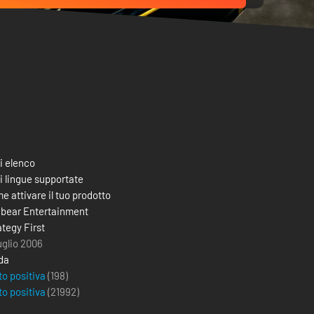
i elenco
i lingue supportate
e attivare il tuo prodotto
bear Entertainment
ategy First
luglio 2006
da
to positiva
(198)
to positiva
(
21992
)