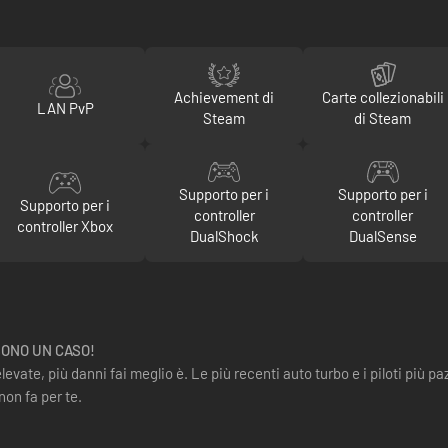
Achievement di
Carte collezionabili
LAN PvP
Steam
di Steam
Supporto per i
Supporto per i
Supporto per i
controller
controller
controller Xbox
DualShock
DualSense
SONO UN CASO!
levate, più danni fai meglio è. Le più recenti auto turbo e i piloti più p
non fa per te.