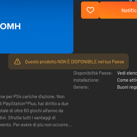
Notific
Questo prodotto NON È DISPONIBILE nel tuo Paese
Disponibilità Paese:
Vedi elen
Installazione:
Come attiv
Genere:
Buoni reg
ine per PS4 cariche d'azione. Non
ale di oltre 60 giochi all'anno da
ggi di
on occorre