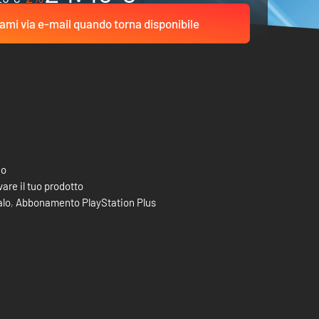
ami via e-mail quando torna disponibile
co
are il tuo prodotto
alo
,
Abbonamento PlayStation Plus