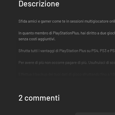
Descrizione
Sfida amici e gamer come te in sessioni multigiocatore onl
In quanto membro di PlayStationPlus, hai diritto a due gioch
senza costi aggiuntivi.
Sfrutta tutti i vantaggi di PlayStation Plus su PS4, PS3 e 
Per avere di più non occorre pagare di più. Usufruisci di scon
Effettua il backup dei tuoi dati di gioco sfruttando fino a 
2 commenti