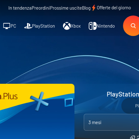
Offerte del giorno
In tendenza
Preordini
Prossime uscite
Blog
PC
PlayStation
Xbox
Nintendo
PlayStation
Pl
3 mesi