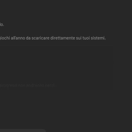
do.
iochi all'anno da scaricare direttamente sui tuoi sistemi,
i progressi non andranno persi.