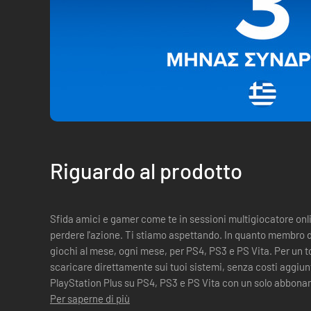
Riguardo al prodotto
Sfida amici e gamer come te in sessioni multigiocatore onl
perdere l'azione. Ti stiamo aspettando. In quanto membro di PlayStation®Plus, hai diritto a due
giochi al mese, ogni mese, per PS4, PS3 e PS Vita. Per un tot
scaricare direttamente sui tuoi sistemi, senza costi aggiuntivi. Sfrutta tutti i vanta
PlayStation Plus su PS4, PS3 e PS Vita con un solo abbonamento. Per avere di più n
pagare di più. Usu...
Per saperne di più