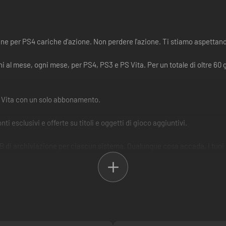
ine per PS4 cariche d'azione. Non perdere l'azione. Ti stiamo aspettan
i al mese, ogni mese, per PS4, PS3 e PS Vita. Per un totale di oltre 60 g
PS Vita con un solo abbonamento.
ti esclusivi e offerte su titoli e oggetti di gioco aggiuntivi.
1 GB di archiviazione per ciascun sistema. Qualunque cosa accada, i tuo