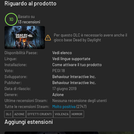
Riguardo al prodotto
Basato su
10
13 recensioni
Per questo DLC è necessario avere anche il
gioco base Dead by Daylight
Disponibilità Paese:
Vedi elenco
Lingue:
Vedi lingue supportate
Installazione:
Come attivare il tuo prodotto
Voto:
PEGI 18
Sviluppatore:
Behaviour Interactive Inc.
Publisher:
Behaviour Interactive Inc.
Data di rilascio:
17 giugno 2019
Genere:
Azione
Ultime recensioni Steam:
Nessuna recensione degli utenti
Tutte le recensioni Steam:
Molto positiva
(
2747
)
DLC
AZIONE
EFFETTI CRUENTI
VIOLENZA
HORROR
Aggiungi estensioni