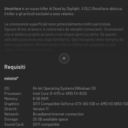
Ghostface
è un nuovo killer di Dead by Daylight. Il DLC Ghostface sblocca
il killer e gli articoli esclusivi a esso relativo.
Le conoscenze superficiali sono potenzialmente molto pericolose.
Ognuno di noi, al lavoro, è contornato da semplici conoscenti. Sconosciuti
che si siedono proprio accanto a noi cinque giorni su sette. Da queste
abitudini scaturisce una vaga familiarità. Ogni incognita viene riempita da
mere supposizioni, dimenticandoci che in realtà non sappiamo un bel
niente. Fino a prova contraria.
Il Fantasma approfittò di tutto questo. I suoi colleghi del giornale
avrebbero potuto intuire che gli omicidi di Roseville conducevano
direttamente a lui. Gli indizi c'erano: i giorni di assenza ingiustificata dal
Requisiti
lavoro, gli orari della morte delle vittime fin troppo precisi, i suoi articoli
straordinariamente dettagliati che riportavano fonti mai rese note. Ma
minimi
*
nessuno si accorse di nulla. Il Fantasma sapeva passare inosservato.
Nessuno avrebbe mai creduto che l'uomo seduto al loro fianco al lavoro
OS:
64-bit Operating Systems (Windows 10)
sarebbe stato il responsabile dell'omicidio a sangue freddo di oltre una
Processor:
Intel Core i3-4170 or AMD FX-8120
decina di persone. Fino a prova contraria.
Memory:
8 GB RAM
Alla fine, il Fantasma l'aveva fatta franca, come sempre: quando le
Graphics:
DX11 Compatible GeForce GTX 460 1GB or AMD HD 6850 1G
indagini cominciarono a puntare verso di lui, aveva riunito le sue cose e si
DirectX:
Version 11
era spostato di qualche chilometro in auto, in cerca di un altro impiego.
Network:
Broadband Internet connection
Ma stavolta trovò un terreno di caccia nettamente più affollato...
Storage:
25 GB available space
Sound Card:
DX11 compatible