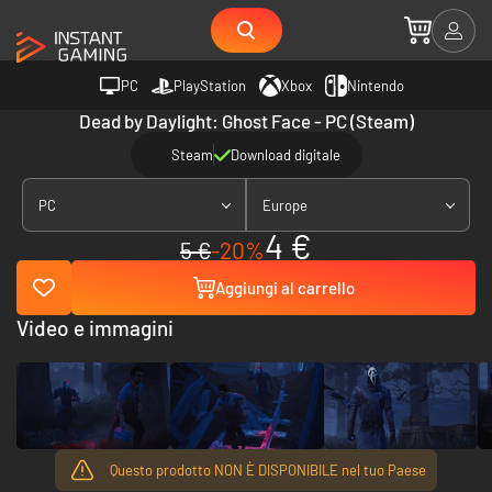
PC
PlayStation
Xbox
Nintendo
Dead by Daylight: Ghost Face - PC (Steam)
Steam
Download digitale
PC
Europe
4 €
5 €
-20%
Aggiungi al carrello
Video e immagini
Questo prodotto NON È DISPONIBILE nel tuo Paese