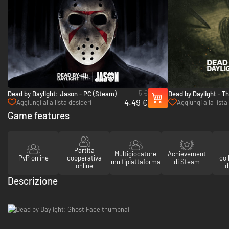
5 €
Dead by Daylight: Jason - PC (Steam)
Dead by Daylight - T
4.49 €
PC (Steam)
Aggiungi alla lista desideri
Aggiungi alla lista
Game features
Partita
Multigiocatore
Achievement
PvP online
cooperativa
col
multipiattaforma
di Steam
online
d
Descrizione