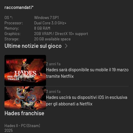
loro ti aiuteranno nella tua missione, ma anche questo aiuto divino non ti
raccomandati
*
impedirà di morire spesso!
OS *:
Windows 7 SP1
I personaggi non divini che meritano una menzione speciale sono Sisifo,
Processor:
Dual Core 3.0 GHz+
dal masso infinito, Patroclo, amico di Ercole, ed Euridice, defunta moglie
Memory:
8 GB RAM
di Orfeo che quasi è riuscita a uscire dall'Ade e tornare nella sua vita
Graphics:
2GB VRAM / DirectX 10+ support
tragicamente interrotta.
Storage:
20 GB available space
Ultime notizie sul gioco
Hai una vasta gamma di armi e poteri: scatto, attacco leggero o con
arma (arma principale), attacco speciale (un potenziamento della tua
arma primaria) e anche un po' di magia; un esempio è "lancio", un
incantesimo fondamentalmente come arma a lunga distanza.
2 anni fa
Hades sarà disponibile su mobile il 19 marzo
tramite Netflix
3 anni fa
Hades uscirà su dispositivi iOS in esclusiva
per gli abbonati a Netflix
Hades franchise
Hades II - PC (Steam)
2025