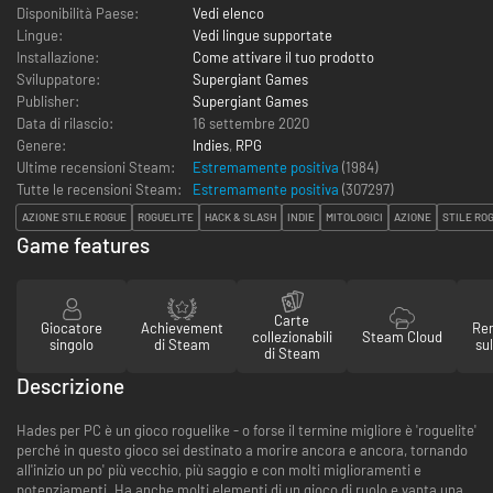
Disponibilità Paese:
Vedi elenco
Lingue:
Vedi lingue supportate
Installazione:
Come attivare il tuo prodotto
Sviluppatore:
Supergiant Games
Publisher:
Supergiant Games
Data di rilascio:
16 settembre 2020
Genere:
Indies
,
RPG
Ultime recensioni Steam:
Estremamente positiva
(1984)
Tutte le recensioni Steam:
Estremamente positiva
(
307297
)
AZIONE STILE ROGUE
ROGUELITE
HACK & SLASH
INDIE
MITOLOGICI
AZIONE
STILE RO
Game features
Carte
Giocatore
Achievement
Re
collezionabili
Steam Cloud
singolo
di Steam
su
di Steam
Descrizione
Hades per PC è un gioco roguelike - o forse il termine migliore è 'roguelite'
perché in questo gioco sei destinato a morire ancora e ancora, tornando
all'inizio un po' più vecchio, più saggio e con molti miglioramenti e
potenziamenti. Ha anche molti elementi di un gioco di ruolo e vanta una