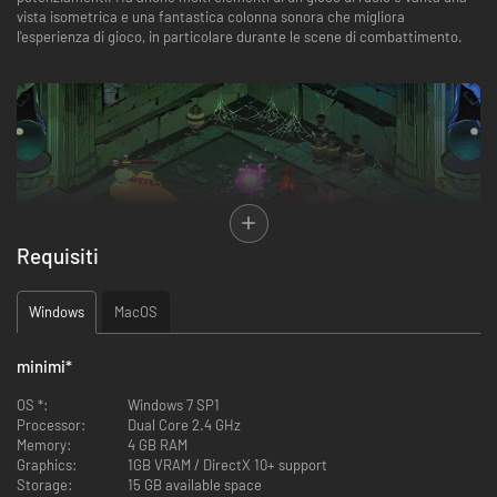
vista isometrica e una fantastica colonna sonora che migliora
l'esperienza di gioco, in particolare durante le scene di combattimento.
Requisiti
Windows
MacOS
minimi
*
Qual è la storia?
OS *:
Windows 7 SP1
Processor:
Dual Core 2.4 GHz
Il gioco ha una semplice premessa: tu sei il figlio di Ade (Zagreus) e stai
Memory:
4 GB RAM
facendo una pausa dalle viscere dell'inferno fino all'apice del Monte
Graphics:
1GB VRAM / DirectX 10+ support
Olimpo, nella speranza di scoprire qualcosa di più su tua madre. L'Olimpo
Storage:
15 GB available space
è, ovviamente, il luogo in cui si trovano tutte le tue zie e gli zii e alcuni di