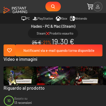
PC
PlayStation
Xbox
Nintendo
Hades - PC & Mac (Steam)
Steam
Prodotto esaurito
19.30 €
25 €
-21%
Notificami via e-mail quando torna disponibile
Video e immagini
Riguardo al prodotto
Basato su
10
13 recensioni