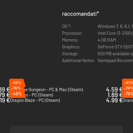
raccomandati
*
OS *:
Windows 7, 8, 8.1, 
Processor:
Intel Core i3-2100 
Memory:
4 GB RAM
Graphics:
GeForce GTX 550Ti
Storage:
500 MB available 
Additional Notes:
Gamepad Recomm
-69%
-93
.89 €
-76%
4.59 €
-78
Enter the Gungeon - PC & Mac (Steam)
Scou
79 €
-49%
1.89 €
-79
Sodaman - PC (Steam)
Pesti
19 €
4.99 €
Dragon Blaze - PC (Steam)
Grand