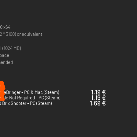
10 x64
(2 * 3100) or equivalent
 (1024 MB)
space
ended
%
%
1.19 €
rgeBringer - PC & Mac (Steam)
%
1.19 €
cide Not Required - PC (Steam)
1.69 €
 Brix Shooter - PC (Steam)