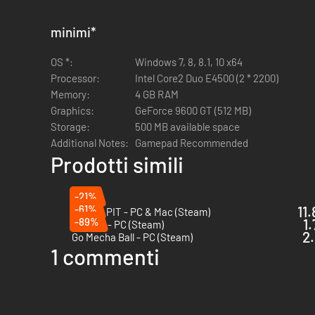
minimi
*
OS *:
Windows 7, 8, 8.1, 10 x64
Processor:
Intel Core2 Duo E4500 (2 * 2200)
Memory:
4 GB RAM
Graphics:
GeForce 9600 GT (512 MB)
Storage:
500 MB available space
Additional Notes:
Gamepad Recommended
Prodotti simili
-21%
-61%
11
BALL x PIT - PC & Mac (Steam)
-89%
1.
Voidigo - PC (Steam)
2.
Go Mecha Ball - PC (Steam)
1 commenti