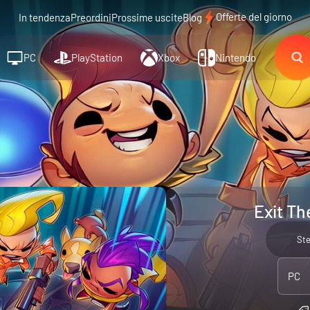
Offerte del giorno
In tendenza
Preordini
Prossime uscite
Blog
PC
PlayStation
Xbox
Nintendo
Exit Th
St
PC