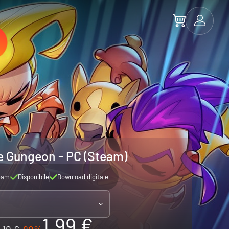
e Gungeon - PC (Steam)
eam
Disponibile
Download digitale
1.99 €