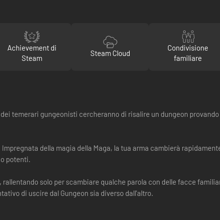
Achievement di
Condivisione
Steam Cloud
Steam
familiare
ui dei temerari gungeonisti cercheranno di risalire un dungeon provand
 Impregnata della magia della Maga, la tua arma cambierà rapidamente m
o potenti.
o, rallentando solo per scambiare qualche parola con delle facce familiar
tativo di uscire dal Gungeon sia diverso dall'altro.