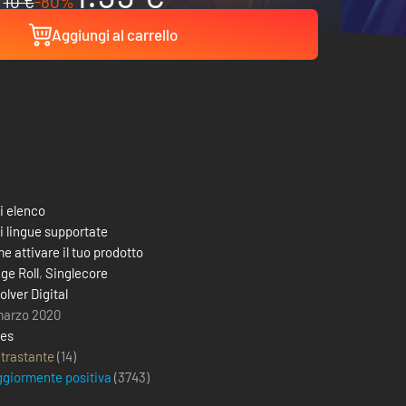
10 €
-80%
Aggiungi al carrello
i elenco
i lingue supportate
e attivare il tuo prodotto
ge Roll
,
Singlecore
olver Digital
marzo 2020
ies
trastante
(14)
giormente positiva
(
3743
)