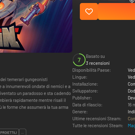
Basato su
7
3 recensioni
Disponibilità Paese:
Ved
Lingue:
Ved
i dei temerari gungeonisti
Installazione:
Com
e a innumerevoli ondate di nemici e a
Sviluppatore:
Dod
Publisher:
Dev
mbierà rapidamente mentre risali il
Data di rilascio:
16 
iù le forme che assumerà la tua arma
Genere:
Ind
Ultime recensioni Steam:
Con
Tutte le recensioni Steam:
Mag
 PROIETTILI
...