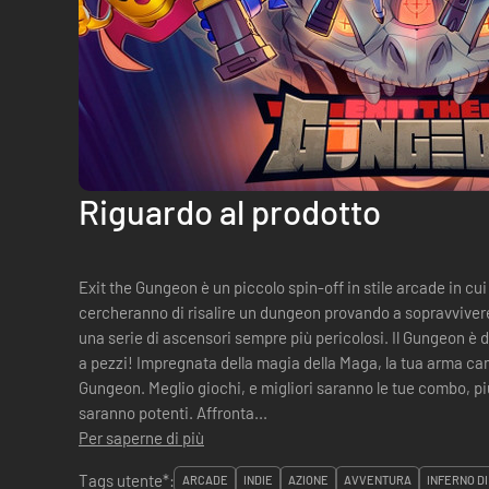
Riguardo al prodotto
Exit the Gungeon è un piccolo spin-off in stile arcade in cu
cercheranno di risalire un dungeon provando a sopravviver
una serie di ascensori sempre più pericolosi. Il Gungeon è diventato un paradosso e sta cadendo
a pezzi! Impregnata della magia della Maga, la tua arma ca
Gungeon. Meglio giochi, e migliori saranno le tue combo, p
saranno potenti. Affronta...
Per saperne di più
Tags utente*:
ARCADE
INDIE
AZIONE
AVVENTURA
INFERNO DI