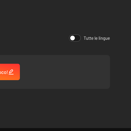
Tutte le lingue
oco!