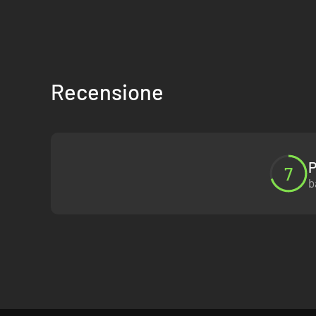
Recensione
P
7
b