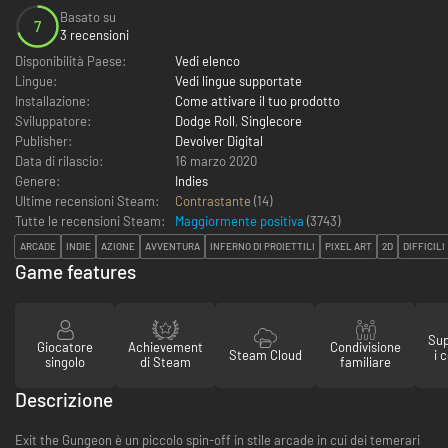
Basato su
7
3 recensioni
Disponibilità Paese:
Vedi elenco
Lingue:
Vedi lingue supportate
Installazione:
Come attivare il tuo prodotto
Sviluppatore:
Dodge Roll
,
Singlecore
Publisher:
Devolver Digital
Data di rilascio:
16 marzo 2020
Genere:
Indies
Ultime recensioni Steam:
Contrastante
(14)
Tutte le recensioni Steam:
Maggiormente positiva
(
3743
)
ARCADE
INDIE
AZIONE
AVVENTURA
INFERNO DI PROIETTILI
PIXEL ART
2D
DIFFICILI
Game features
Sup
Giocatore
Achievement
Condivisione
Steam Cloud
i 
singolo
di Steam
familiare
Descrizione
Exit the Gungeon è un piccolo spin-off in stile arcade in cui dei temerari