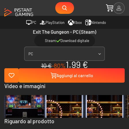
PC
PlayStation
Xbox
Nintendo
Exit The Gungeon - PC (Steam)
Steam
Download digitale
PC
1.99 €
10 €
-80%
Aggiungi al carrello
Video e immagini
Riguardo al prodotto