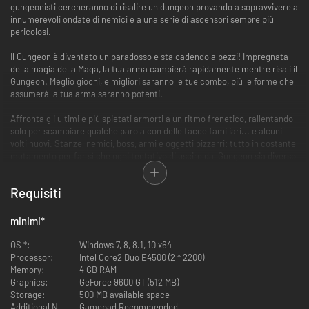
gungeonisti cercheranno di risalire un dungeon provando a sopravvivere a
innumerevoli ondate di nemici e a una serie di ascensori sempre più
pericolosi.
Il Gungeon è diventato un paradosso e sta cadendo a pezzi! Impregnata
della magia della Maga, la tua arma cambierà rapidamente mentre risali il
Gungeon. Meglio giochi, e migliori saranno le tue combo, più le forme che
assumerà la tua arma saranno potenti.
Affronta gli ultimi e più spietati armorti a un ritmo frenetico, rallentando
solo per scambiare qualche parola con delle facce familiari... e alcuni
volti nuovi. Stanze, nemici, boss, armi e oggetti bizzarri: tutto in costante
mutamento per far sì che ogni tentativo di uscire dal Gungeon sia diverso
dall'altro.
Requisiti
minimi
*
OS *:
Windows 7, 8, 8.1, 10 x64
Processor:
Intel Core2 Duo E4500 (2 * 2200)
Memory:
4 GB RAM
Graphics:
GeForce 9600 GT (512 MB)
Storage:
500 MB available space
Additional Notes:
Gamepad Recommended