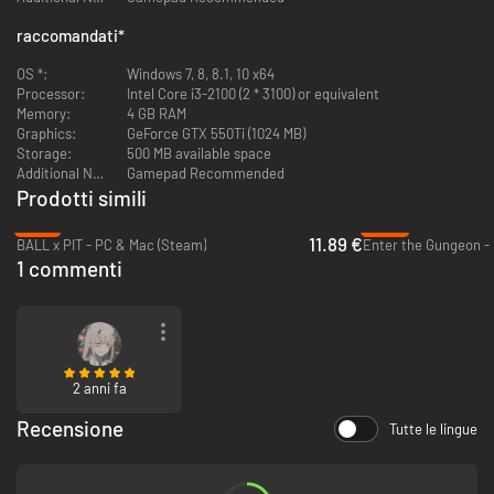
raccomandati
*
OS *:
Windows 7, 8, 8.1, 10 x64
Processor:
Intel Core i3-2100 (2 * 3100) or equivalent
Memory:
4 GB RAM
Graphics:
GeForce GTX 550Ti (1024 MB)
Storage:
500 MB available space
Additional Notes:
Gamepad Recommended
Prodotti simili
-21%
-69%
11.89 €
BALL x PIT - PC & Mac (Steam)
Enter the Gungeon -
1 commenti
2 anni fa
Recensione
Tutte le lingue