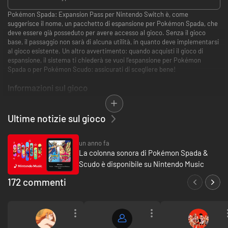
Pokémon Spada: Expansion Pass per Nintendo Switch è, come
suggerisce il nome, un pacchetto di espansione per Pokémon Spada, che
deve essere già posseduto per avere accesso al gioco. Senza il gioco
base, il passaggio non sarà di alcuna utilità, in quanto deve implementarsi
al gioco esistente. Un altro avvertimento: quando acquisti il gioco di
espansione, il sistema ti chiederà se vuoi l’espansione per Pokémon
Spada o per Pokémon Scudo: assicurati di scegliere bene!
Informazioni sul gioco
Con ogni acquisto del pass di espansione, riceverai un bonus con i vestiti
gratuiti di alcuni dei tuoi miglior Pokémon. Fondamentalmente, acquista il
Ultime notizie sul gioco
pass, ricevi il codice e riscattalo all’interno del gioco per ricevere il tuo
omaggio! Una volta fatto ciò, puoi vestire il tuo allenatore in base al tuo
stile e ai tuoi gusti preferiti.
un anno fa
La colonna sonora di Pokémon Spada &
Questa espansione del gioco introduce l’Isola di Armor, dove studierai con
Scudo è disponibile su Nintendo Music
Mustard, l’ex campione di Galar, per imparare a domare, controllare e
mandare in battaglia il nuovo Pokémon leggendario Kubfu. Oltre
172 commenti
all’introduzione di Kubfu, questa espansione porta il numero totale di
Pokémon trovabili a più di 200, oltre che ad estendere notevolmente la
portata della terra di Galar. Acquista entrambe le espansioni se hai i due
giochi per vedere le nuove terre in entrambi.