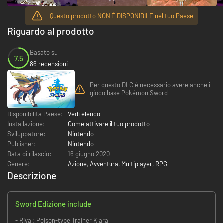
Questo prodotto NON È DISPONIBILE nel tuo Paese
Riguardo al prodotto
Basato su
7.5
86 recensioni
Per questo DLC è necessario avere anche il
gioco base Pokémon Sword
Disponibilità Paese:
Vedi elenco
Installazione:
Come attivare il tuo prodotto
Sviluppatore:
Nintendo
Publisher:
Nintendo
Data di rilascio:
16 giugno 2020
Genere:
Azione
,
Avventura
,
Multiplayer
,
RPG
Descrizione
Sword Edizione include
- Rival: Poison-type Trainer Klara