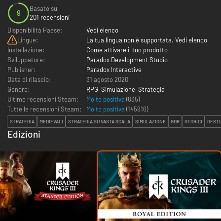
Basato su
9
201 recensioni
Disponibilità Paese:
Vedi elenco
Lingue:
La tua lingua non è supportata. Vedi elenco
Installazione:
Come attivare il tuo prodotto
Sviluppatore:
Paradox Development Studio
Publisher:
Paradox Interactive
Data di rilascio:
31 agosto 2020
Genere:
RPG
,
Simulazione
,
Strategia
Ultime recensioni Steam:
Molto positiva
(835)
Tutte le recensioni Steam:
Molto positiva
(
145916
)
STRATEGIA
MEDIEVALI
STRATEGIA SU VASTA SCALA
SIMULAZIONE
GDR
STORICI
GESTI
Edizioni