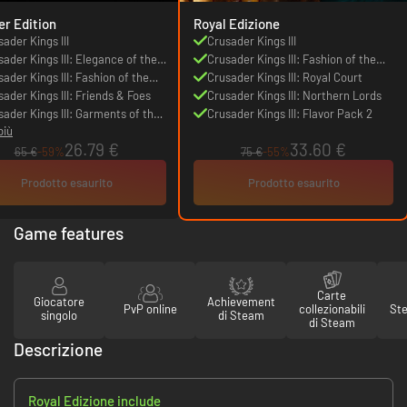
er Edition
Royal Edizione
ader Kings III
Crusader Kings III
sader Kings III: Elegance of the
Crusader Kings III: Fashion of the
ire
ader Kings III: Fashion of the
Abbasid Court
Crusader Kings III: Royal Court
asid Court
sader Kings III: Friends & Foes
Crusader Kings III: Northern Lords
sader Kings III: Garments of the
Crusader Kings III: Flavor Pack 2
più
y Roman Empire
26.79 €
33.60 €
65 €
-59%
75 €
-55%
Prodotto esaurito
Prodotto esaurito
Game features
Carte
Giocatore
Achievement
PvP online
collezionabili
St
singolo
di Steam
di Steam
Descrizione
Royal Edizione include