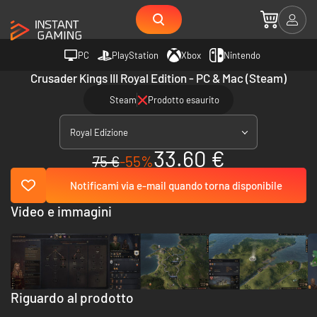
PC
PlayStation
Xbox
Nintendo
Crusader Kings III Royal Edition - PC & Mac (Steam)
Steam
Prodotto esaurito
Royal Edizione
33.60 €
75 €
-55%
Notificami via e-mail quando torna disponibile
Video e immagini
Riguardo al prodotto