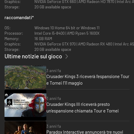
Graphics:
NVIDIA GeForce GTX 660 | AMD Radeon HD 7870 | Intel Arc A31
Storage:
20 GB available space
raccomandati
*
OS:
Windows 10 Home 64 bit or Windows 11
Processor:
Intel Core i5-8400 | AMD Ryzen 5 1600X
Memory:
16 GB RAM
Prendi il comando della tua casata ed espandi la tua dinastia in una
Graphics:
NVIDIA GeForce GTX 970 | AMD Radeon RX 480 | Intel Arc A
meticolosa ambientazione medievale. Inizia dall'867, 1066 o 1178, e
Storage:
20 GB available space
rivendica terre, titoli e vassalli per assicurarti un regno degno del
Ultime notizie sul gioco
tuo sangue reale. La morte del sovrano non è la fine, poiché il tuo
lignaggio continuerà con nuovi eredi giocabili... previsti o meno.
Scopri un mondo simulato che brulica di contadini, cavalieri,
3 anni fa
cortigiani, spie, fanti, giullari e storie d'amore segrete. Disporrai di
Crusader Kings 3 riceverà l'espansione Tour
un vasto cast di personaggi storici da corteggiare, tradire,
e Tornei l'11 maggio
giustiziare o influenzare subdolamente.
Esplora un'ampia mappa medievale che si estende dagli innevati
Paesi nordici al Corno d'Africa, e dalle Isole britanniche a ovest fino
3 anni fa
alle ricchezze esotiche della Birmania a est. Rivendica, conquista e
Crusader Kings III riceverà presto
governa migliaia di contee, ducati, regni e imperi unici.
un'espansione chiamata Tour e Tornei
3 anni fa
Paradox Interactive annuncerà tre nuovi