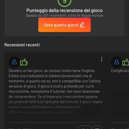
Punteggio della recensione del gioco
basato su 201 recensioni, tutte le lingue incluse
Vota questo gioco!
Recensioni recenti
Governa un regno in evoluzione e concedi titoli a chi ritieni
opportuno, oppure usurpa il trono del tuo signore per appropriarti
Davvero un bel gioco, se conosci molto bene l'inglese.
Complicat
della sua corona. Diffida dei rivali, dai servi agitati alle concubine
Esiste una traduzione in italiano (amatoriale), ma al
vendicative.
momento, a quanto ne so, non è compatibile con l'ultima
Le ombre sono tumultuose e il pericolo è in agguato dietro ogni
versione di gioco. Il gioco è molto profondo per cui le
angolo. Recluta agenti e altri loschi figuri per minare la stabilità,
meccaniche, nonostante il tutorial, non sono istantanee
ricattare o uccidere coloro che ti ostacolano, oppure lasciati
da comprendere. Se si imparano i meccanismi appena
ispirare da bardi e ballate, e apriti la strada verso il potere e
più profondi delle basi spiegate dal tutorial, il gioco regala
l'influenza con il fascino.
scenari e possibilità davvero impressionanti.
Scorreranno fiumi di sangue. Assembla unità di uomini d'arme e
Gioco davvero profondo e complesso.
valorosi cavalieri, gestisci tattiche ed eserciti sul campo di battaglia,
La mancanza dell'italiano lo rende piuttosto
saccheggia le terre vicine o assolda mercenari e seguaci di ordini
complicato per le meccaniche complesse che
sacri per i principali conflitti armati.