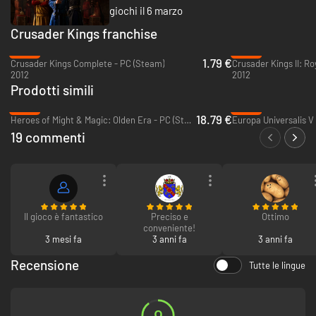
giochi il 6 marzo
Crusader Kings franchise
-82%
-23%
1.79 €
Crusader Kings Complete - PC (Steam)
2012
2012
Prodotti simili
-53%
-25%
18.79 €
Heroes of Might & Magic: Olden Era - PC (Steam)
Europa Universalis V
19 commenti
Ogni personaggio è arricchito con tratti e scelte di vita che
determinano le sue azioni e i suoi comportamenti. Incuti paura e
timore governando con il pugno di ferro, oppure ispira i tuoi sudditi
con azioni magnanime. La genetica può essere trasmessa ai tuoi
figli, che sia la genialità o la stupidità più assoluta.
Alleva il tuo erede con i tutori appropriati o educalo personalmente
Il gioco è fantastico
Preciso e
Ottimo
e, se non sarà all'altezza, combinagli un matrimonio o liberatene con
conveniente!
altri mezzi.
3 mesi fa
3 anni fa
3 anni fa
Personalizza il tuo sovrano e la tua casata nobiliare, dall'aspetto agli
attributi, e crea un monarca degno di tutti i vizi e le virtù ereditati.
Recensione
Tutte le lingue
9