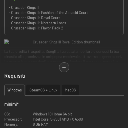
- Crusader Kings III
- Crusader Kings III: Fashion of the Abbasid Court
- Crusader Kings III: Royal Court
- Crusader Kings III: Northern Lords
- Crusader Kings III: Flavor Pack 2
La tua eredità ti aspetta. Scegli la tua casata nobiliare e conduci la tua
dinastia alla grandezza in un'epopea medievale attraverso le generazioni.
La guerra è solo uno degli strumenti per fondare il tuo regno, perché la
giusta strategia si compone di abilità diplomatica, padronanza del regno e
astuzia
.
Crusader Kings III
continua la popolare serie di Paradox
Requisiti
Development Studio, che vede l'acclamata unione delle emozioni reali del
grand strategy e dell'intensità del gioco di ruolo.
Windows
SteamOS + Linux
MacOS
minimi
*
OS:
Windows 10 Home 64 bit
Processor:
Intel Core i5-750 | AMD FX 4300
Memory:
8 GB RAM