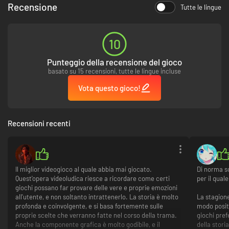
Recensione
Tutte le lingue
10
Punteggio della recensione del gioco
basato su 15 recensioni, tutte le lingue incluse
Vota questo gioco!
Recensioni recenti
Il miglior videogioco al quale abbia mai giocato.
Di norma sc
Quest'opera videoludica riesce a ricordare come certi
per il qual
giochi possano far provare delle vere e proprie emozioni
all'utente, e non soltanto intrattenerlo. La storia è molto
La stagion
profonda e coinvolgente, e si basa fortemente sulle
modo positi
proprie scelte che verranno fatte nel corso della trama.
giochi pref
Anche la componente grafica è molto godibile, e il
della stor