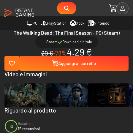
PC
PlayStation
Xbox
Nintendo
The Walking Dead: The Final Season - PC (Steam)
Steam
Download digitale
4.29 €
20 €
-78%
Aggiungi al carrello
Video e immagini
Riguardo al prodotto
Basato su
10
15 recensioni