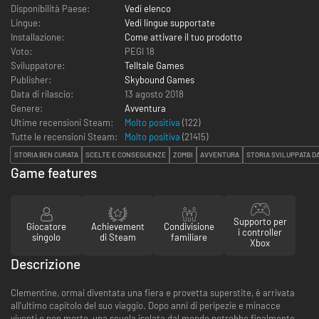
Disponibilità Paese:
Vedi elenco
Lingue:
Vedi lingue supportate
Installazione:
Come attivare il tuo prodotto
Voto:
PEGI 18
Sviluppatore:
Telltale Games
Publisher:
Skybound Games
Data di rilascio:
13 agosto 2018
Genere:
Avventura
Ultime recensioni Steam:
Molto positiva
(122)
Tutte le recensioni Steam:
Molto positiva
(
21415
)
STORIA BEN CURATA
SCELTE E CONSEGUENZE
ZOMBI
AVVENTURA
STORIA SVILUPPATA D
Game features
Supporto per
Giocatore
Achievement
Condivisione
i controller
singolo
di Steam
familiare
Xbox
Descrizione
Clementine, ormai diventata una fiera e provetta superstite, è arrivata
all'ultimo capitolo del suo viaggio. Dopo anni di peripezie e minacce
viventi e non morte, una scuola isolata dal mondo potrebbe finalmente