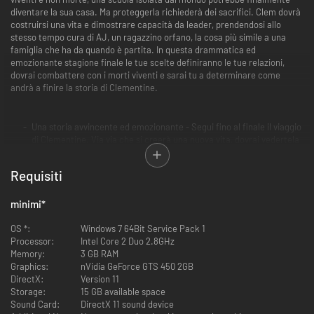
diventare la sua casa. Ma proteggerla richiederà dei sacrifici. Clem dovrà
costruirsi una vita e dimostrare capacità da leader, prendendosi allo
stesso tempo cura di AJ, un ragazzino orfano, la cosa più simile a una
famiglia che ha da quando è partita. In questa drammatica ed
emozionante stagione finale le tue scelte definiranno le tue relazioni,
dovrai combattere con i morti viventi e sarai tu a determinare come
andrà a finire la storia di Clementine.
Una storia avvincente ed emozionante - Segui fino al finale il viaggio
di Clementine. Via via che si creerà una nuova vita, dovrai vedertela
con nuovi tipi di decisioni e gestirne le conseguenze, sotto gli occhi
di AJ, che imparerà da ogni cosa che fai.
Requisiti
Più controllo, più tensione: un nuovo sistema di visuale alle spalle,
maggiore libertà di esplorare ambienti dettagliati e scene di
combattimento senza copione rendono palpabile la tensione di un
minimi
*
mondo invaso dagli zombie. Scopri una nuova esperienza di gioco
The Walking Dead con un livello di coinvolgimento mai provato.
OS *:
Windows 7 64Bit Service Pack 1
Un nuovo strepitoso stile visivo - L'innovativo stile Graphic Black
Processor:
Intel Core 2 Duo 2.8GHz
ricrea sullo schermo l'inconfondibile segno del premiato fumetto di
Memory:
3 GB RAM
culto di Eisner portando alla vita il mondo di The Walking Dead come
Graphics:
nVidia GeForce GTS 450 2GB
mai prima.
DirectX:
Version 11
Storage:
15 GB available space
Sound Card:
DirectX 11 sound device