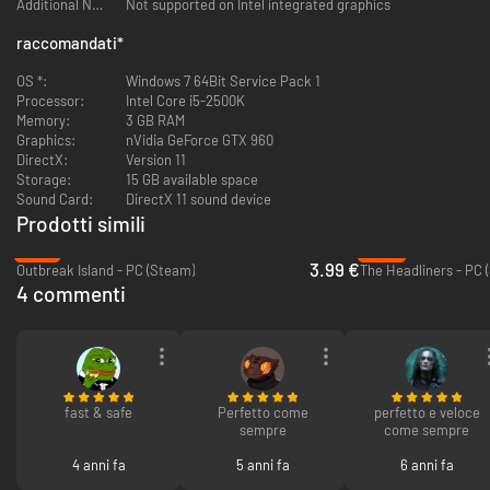
Additional Notes:
Not supported on Intel integrated graphics
raccomandati
*
OS *:
Windows 7 64Bit Service Pack 1
Processor:
Intel Core i5-2500K
Memory:
3 GB RAM
Graphics:
nVidia GeForce GTX 960
DirectX:
Version 11
Storage:
15 GB available space
Sound Card:
DirectX 11 sound device
Prodotti simili
-73%
-28%
3.99 €
Outbreak Island - PC (Steam)
The Headliners - PC 
4 commenti
fast & safe
Perfetto come
perfetto e veloce
sempre
come sempre
4 anni fa
5 anni fa
6 anni fa