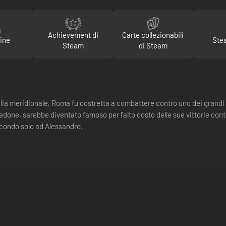
Achievement di
Carte collezionabili
ine
Ste
Steam
di Steam
talia meridionale, Roma fu costretta a combattere contro uno dei grandi g
one, sarebbe diventato famoso per l'alto costo delle sue vittorie contro
econdo solo ad Alessandro.