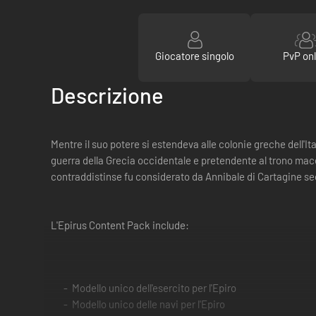
Giocatore singolo
PvP onl
Descrizione
Mentre il suo potere si estendeva alle colonie greche dell'I
guerra della Grecia occidentale e pretendente al trono maced
contraddistinse fu considerato da Annibale di Cartagine s
L'Epirus Content Pack include:
Modello unico dell'esercito per l'Epiro
Modello unico delle navi per l'Epiro