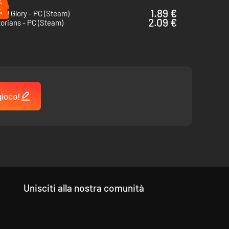
%
%
1.89 €
ial Glory - PC (Steam)
2.09 €
orians - PC (Steam)
gioco!
Unisciti alla nostra comunità