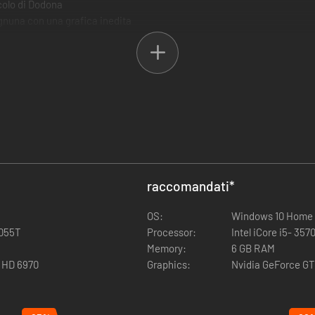
colo di Dodona
, ognuna con una grafica inedita
or: Rome
raccomandati
*
OS:
Windows 10 Home 
1055T
Processor:
Intel iCore i5- 35
Memory:
6 GB RAM
 HD 6970
Graphics:
Nvidia GeForce G