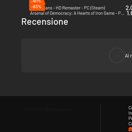
-90%
-83%
2.
Praetorians - HD Remaster - PC (Steam)
1.
Arsenal of Democracy: A Hearts of Iron Game - PC (Steam)
Recensione
--
Al 
C
In
P
C