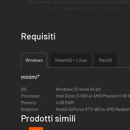
Monumento speciale agli Epiroti: il complesso dell'Ora
6 catene di eventi relative alla vita di Pirro dell'Epiro
3 catene di eventi dell'Epiro extra aggiunte a Imperat
Nuovo brano musicale
Requisiti
Windows
SteamOS + Linux
MacOS
minimi
*
OS:
Windows 10 Home 64 bit
Processor:
Intel iCore i3-550 or AMD Phenom II X6 
Memory:
4 GB RAM
Graphics:
Nvidia GeForce GTX 460 or AMD Radeon
Prodotti simili