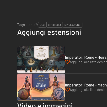
Tags utente*:
DLC
STRATEGIA
SIMULAZIONE
Aggiungi estensioni
Imperator: Rome - Heirs
Aggiungi alla lista deside
Imperator: Rome - Magn
Aggiungi alla lista deside
Video e immagini