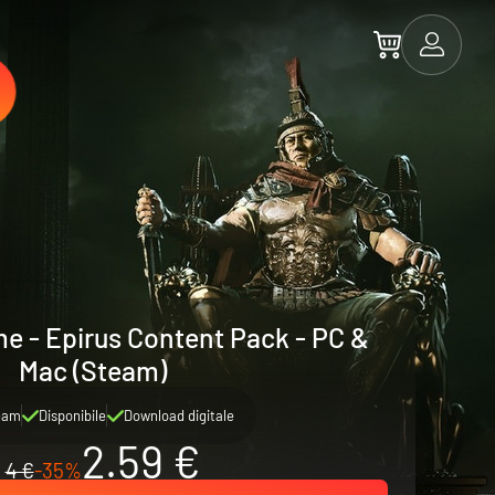
e - Epirus Content Pack - PC &
Mac (Steam)
eam
Disponibile
Download digitale
2.59 €
4 €
-35%