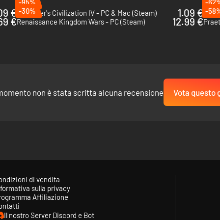
-95%
-62
09 €
-30%
1.09 €
-58
Sid Meier's Civilization IV - PC & Mac (Steam)
Imper
69 €
12.99 €
Renaissance Kingdom Wars - PC (Steam)
Praet
momento non è stata scritta alcuna recensione
Vota questo 
ondizioni di vendita
formativa sulla privacy
rogramma Affiliazione
ontatti
Il nostro Server Discord e Bot