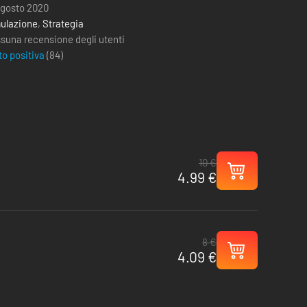
agosto 2020
ulazione
,
Strategia
suna recensione degli utenti
to positiva
(
84
)
10 €
4.99 €
8 €
4.09 €