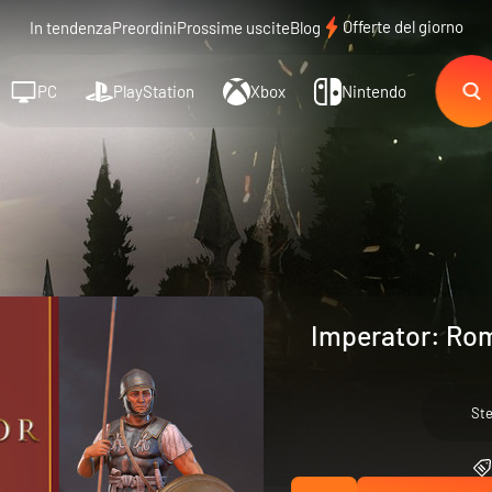
Offerte del giorno
In tendenza
Preordini
Prossime uscite
Blog
PC
PlayStation
Xbox
Nintendo
Imperator: Rom
St