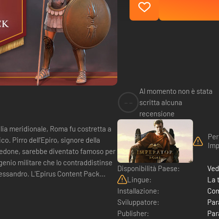
Al momento non è stata
--
scritta alcuna
recensione
alia meridionale, Roma fu costretta a
Per
. Pirro dell'Epiro, signore della
Imp
cedone, sarebbe diventato famoso per
l genio militare che lo contraddistinse
Disponibilità Paese:
Ved
 Content Pack
Lingue:
La 
Installazione:
Com
Sviluppatore:
Par
Publisher:
Par