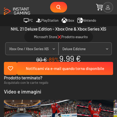
PC
PlayStation
Xbox
Nintendo
NHL 21 Deluxe Edition - Xbox One & Xbox Series X|S
Microsoft Store
Prodotto esaurito
Xbox One / Xbox Series X|S
Deluxe Edizione
9.99 €
90 €
-89%
Notificami via e-mail quando torna disponibile
Prodotto terminato?
Acquistalo con le carte regalo
Video e immagini