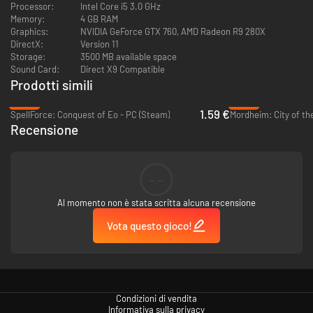
Processor:
Intel Core i5 3.0 GHz
Memory:
4 GB RAM
Graphics:
NVIDIA GeForce GTX 760, AMD Radeon R9 280X
DirectX:
Version 11
Storage:
3500 MB available space
Sound Card:
Direct X9 Compatible
Prodotti simili
-95%
-94%
1.59 €
SpellForce: Conquest of Eo - PC (Steam)
Mordheim: City of t
Recensione
Nuovi nemici su tutti i piani. Nuovi boss, tra cui un super boss finale!
--
Al momento non è stata scritta alcuna recensione
Vota questo gioco!
Condizioni di vendita
Informativa sulla privacy