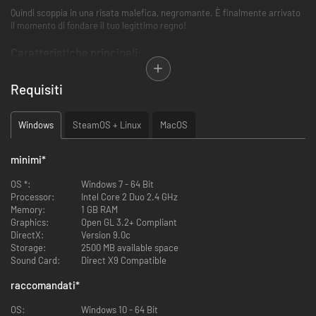
Quindi scoppia in una risata malefica, negromante. È finalmente arrivato
il momento di fondare il tuo legittimo regno!
Caratteristiche principali:
2 nuovi servitori
Requisiti
Windows
SteamOS + Linux
MacOS
minimi
*
OS *:
Windows 7 - 64 Bit
Processor:
Intel Core 2 Duo 2.4 GHz
Memory:
1 GB RAM
Graphics:
Open GL 3.2+ Compliant
DirectX:
Version 9.0c
17 skin aggiuntive per i servitori
Storage:
2500 MB available space
Sound Card:
Direct X9 Compatible
raccomandati
*
Funzioni aggiunte al sistema dell'alchimia: possibilità di preparare
OS:
Windows 10 - 64 Bit
pozioni di battaglia! Nuovi oggetti e congegni.