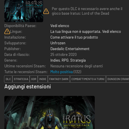
Per questo DLC è necessario avere anche il
gioco base Iratus: Lord of the Dead
Disponibilità Paese:
Vedi elenco
Lingue:
La tua lingua non è supportata. Vedi elenco
Installazione:
Come attivare il tuo prodotto
Sviluppatore:
Unfrozen
Publisher:
Daedalic Entertainment
Data di rilascio:
25 ottobre 2020
Genere:
Indies
,
RPG
,
Strategia
Ultime recensioni Steam:
Nessuna recensione degli utenti
Tutte le recensioni Steam:
Molto positiva
(
132
)
DLC
STRATEGIA
GDR
INDIE
FANTASY DARK
COMBATTIMENTO A TURNI
DUNGEON CRAW
Aggiungi estensioni