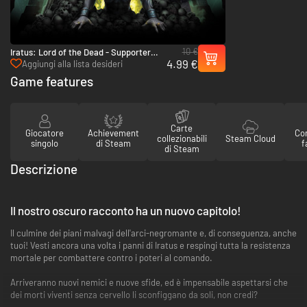
10 €
Iratus: Lord of the Dead - Supporter
4.99 €
Pack - PC (Steam)
Aggiungi alla lista desideri
Game features
Carte
Giocatore
Achievement
Con
collezionabili
Steam Cloud
singolo
di Steam
f
di Steam
Descrizione
Il nostro oscuro racconto ha un nuovo capitolo!
Il culmine dei piani malvagi dell'arci-negromante e, di conseguenza, anche
tuoi! Vesti ancora una volta i panni di Iratus e respingi tutta la resistenza
mortale per combattere contro i poteri al comando.
Arriveranno nuovi nemici e nuove sfide, ed è impensabile aspettarsi che
dei morti viventi senza cervello li sconfiggano da soli, non credi?