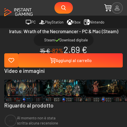
PC
PlayStation
Xbox
Nintendo
Iratus: Wrath of the Necromancer - PC & Mac (Steam)
Steam
Download digitale
2.69 €
15 €
-82%
Aggiungi al carrello
Video e immagini
Riguardo al prodotto
Al momento non è stata
--
scritta alcuna recensione