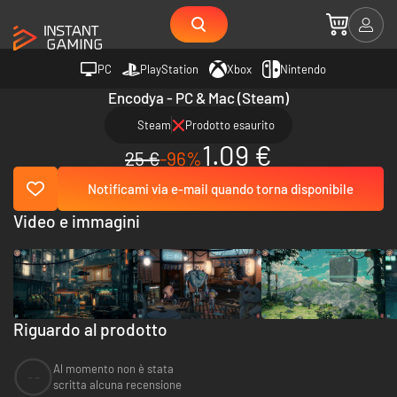
PC
PlayStation
Xbox
Nintendo
Encodya - PC & Mac (Steam)
Steam
Prodotto esaurito
1.09 €
25 €
-96%
Notificami via e-mail quando torna disponibile
Video e immagini
Riguardo al prodotto
Al momento non è stata
--
scritta alcuna recensione