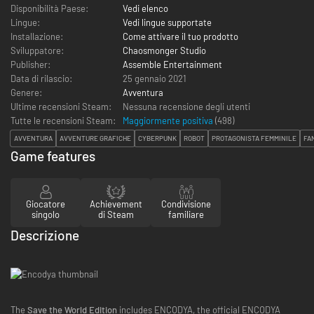
Disponibilità Paese:
Vedi elenco
Lingue:
Vedi lingue supportate
Installazione:
Come attivare il tuo prodotto
Sviluppatore:
Chaosmonger Studio
Publisher:
Assemble Entertainment
Data di rilascio:
25 gennaio 2021
Genere:
Avventura
Ultime recensioni Steam:
Nessuna recensione degli utenti
Tutte le recensioni Steam:
Maggiormente positiva
(
498
)
AVVENTURA
AVVENTURE GRAFICHE
CYBERPUNK
ROBOT
PROTAGONISTA FEMMINILE
FA
Game features
Giocatore
Achievement
Condivisione
singolo
di Steam
familiare
Descrizione
The
Save the World Edition
includes ENCODYA, the official ENCODYA