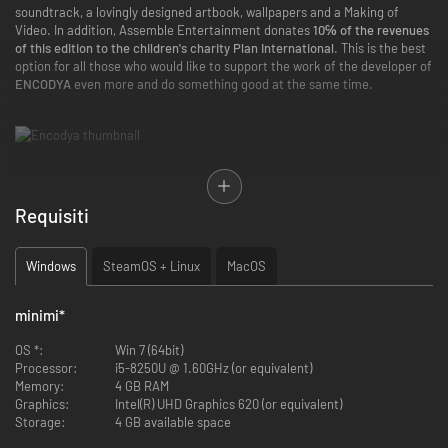
soundtrack, a lovingly designed artbook, wallpapers and a Making of
Video. In addition, Assemble Entertainment donates
10℅ of the revenues
of this edition to the children's charity Plan International
. This is the best
option for all those who would like to support the work of the developer of
ENCODYA
even more and do something good at the same time.
Neo Berlino, 2062. Tina, un'orfana di nove anni, vive con SAM-53, il suo
grosso e impacciato robot guardiano, in un riparo di fortuna su un tetto di
Requisiti
Neo-Berlino, una megalopoli oscura controllata dalle corporazioni. Tina è
una bambina cresciuta nella giungla urbana, e ha imparato a vivere da
sola rovistando nei cassonetti della città e guadagnandosi da vivere con i
Windows
SteamOS + Linux
MacOS
rottami. Il suo strambo robot, programmato per proteggerla a tutti i
costi, la segue sempre.
minimi
*
Un giorno la bambina scopre che suo padre le ha lasciato una missione
importante: completare il suo progetto per salvare il mondo dal grigiore!
OS *:
Win 7 (64bit)
Tina e SAM si imbarcano in un'avventura incredibile che li porterà in realtà
Processor:
i5-8250U @ 1.60GHz (or equivalent)
diverse piene di creature robotiche e esseri umani grotteschi. Attraverso
Memory:
4 GB RAM
enigmi e dialoghi emozionanti scopriranno il vero significato della vita.
Graphics:
Intel(R) UHD Graphics 620 (or equivalent)
Storage:
4 GB available space