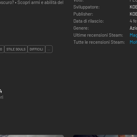
abilità del
Sviluppatore:
KOE
Publisher:
KOE
Data di rilascio:
4 f
Genere:
Azi
Ultime recensioni Steam:
Mag
Tutte le recensioni Steam:
Mol
IO
STILE SOULS
DIFFICILI
...
4
ri