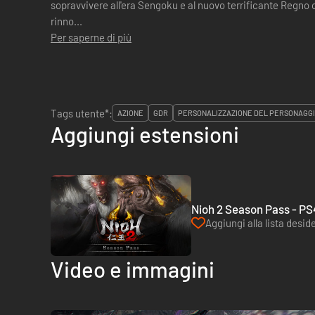
sopravvivere all'era Sengoku e al nuovo terrificante Regno oscuro? • Scopri armi e 
rinno...
Per saperne di più
Tags utente*:
AZIONE
GDR
PERSONALIZZAZIONE DEL PERSONAGG
Aggiungi estensioni
Nioh 2 Season Pass - PS
Aggiungi alla lista deside
Video e immagini