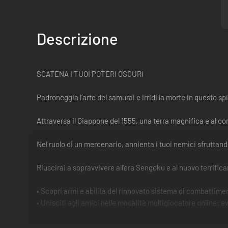
Descrizione
SCATENA I TUOI POTERI OSCURI
Padroneggia l'arte del samurai e irridi la morte in questo s
Attraversa il Giappone del 1555, una terra magnifica e al co
Nel ruolo di un mercenario, annienta i tuoi nemici sfruttand
Riuscirai a sopravvivere all'era Sengoku e al nuovo terrifi
• Scopri armi e abilità del rinnovato sistema di combattime
• Unisciti agli amici nelle modalità multigiocatore online: ev