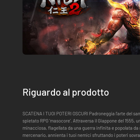
Riguardo al prodotto
SCATENA I TUOI POTERI OSCURI Padroneggia l'arte del samurai e irridi la morte in questo
spietato RPG 'masocore'. Attraversa il Giappone del 1555, una terra magnifica e al contempo
minacciosa, flagellata da una guerra infinita e popolata da mostri e spi
mercenario, annienta i tuoi nemici sfruttando i poteri sovrannatural