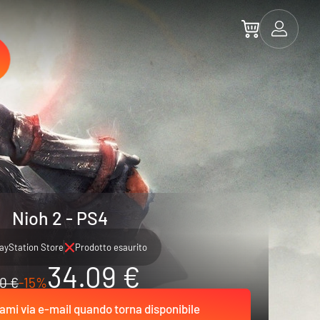
Nioh 2 - PS4
ayStation Store
Prodotto esaurito
34.09 €
0 €
-15%
ami via e-mail quando torna disponibile