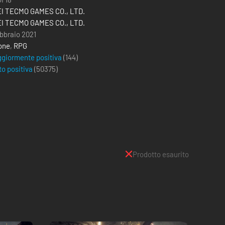
I TECMO GAMES CO., LTD.
I TECMO GAMES CO., LTD.
ebbraio 2021
one
,
RPG
giormente positiva
(144)
to positiva
(
50375
)
Prodotto esaurito