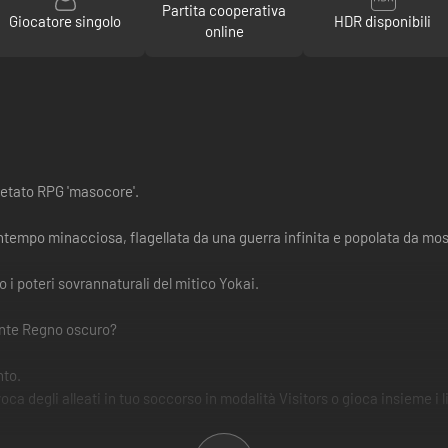
Partita cooperativa
Giocatore singolo
HDR disponibili
online
pietato RPG 'masocore'.
ntempo minacciosa, flagellata da una guerra infinita e popolata da mostr
o i poteri sovrannaturali del mitico Yokai.
cante Regno oscuro?
nto.
oca degli alleati in tuo soccorso in modalità Visitors o gioca insieme i 