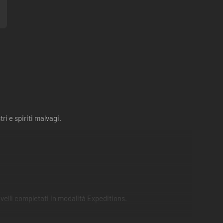
i e spiriti malvagi.
livelli completati in modalità Expeditions.