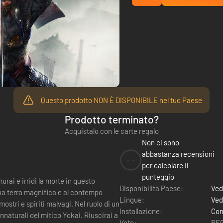
Questo prodotto NON È DISPONIBILE nel tuo Paese
Prodotto terminato?
Acquistalo con le carte regalo
Non ci sono
abbastanza recensioni
--
per calcolare il
punteggio
Disponibilità Paese:
Ved
Lingue:
Ved
riti malvagi. Nel ruolo di un
Installazione:
Com
i del mitico Yokai. Riuscirai a
Voto:
PEG