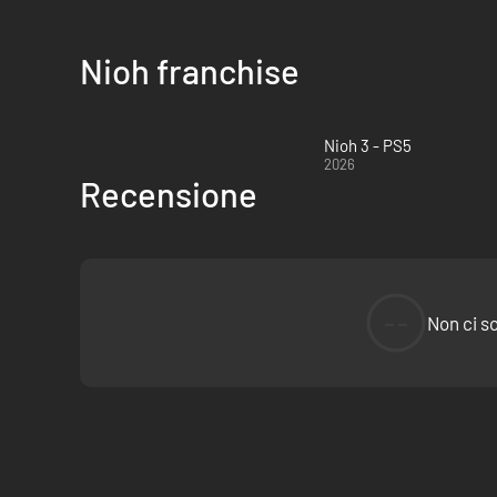
Nioh franchise
Nioh 3 - PS5
2026
Recensione
--
Non ci s