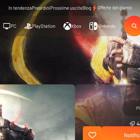
Offerte del giorno
In tendenza
Preordini
Prossime uscite
Blog
PC
PlayStation
Xbox
Nintendo
Pl
4
Notific