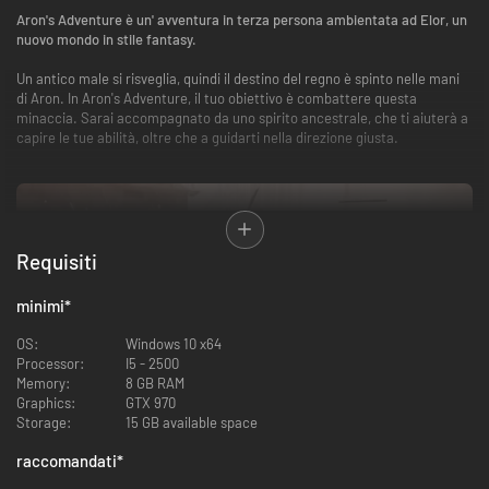
Aron's Adventure è un' avventura in terza persona ambientata ad Elor, un
nuovo mondo in stile fantasy.
Un antico male si risveglia, quindi il destino del regno è spinto nelle mani
di Aron. In Aron's Adventure, il tuo obiettivo è combattere questa
minaccia. Sarai accompagnato da uno spirito ancestrale, che ti aiuterà a
capire le tue abilità, oltre che a guidarti nella direzione giusta.
Requisiti
minimi
*
OS:
Windows 10 x64
Processor:
I5 - 2500
Memory:
8 GB RAM
Graphics:
GTX 970
Ingaggia il nemico dalla distanza con un arco, oppure combattilo faccia a
Storage:
15 GB available space
faccia! In Aron's Adventure, decidi tu come affrontare il nemico!
raccomandati
*
Arceria:
Usa il tuo arco per sconfiggere i nemici dalla distanza.