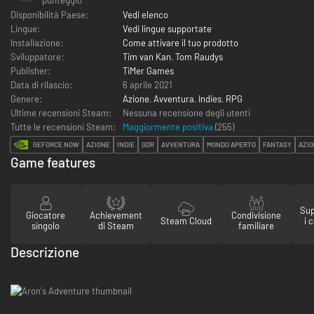
Disponibilità Paese:
Vedi elenco
Lingue:
Vedi lingue supportate
Installazione:
Come attivare il tuo prodotto
Sviluppatore:
Tim van Kan
,
Tom Raudys
Publisher:
TiMer Games
Data di rilascio:
6 aprile 2021
Genere:
Azione
,
Avventura
,
Indies
,
RPG
Ultime recensioni Steam:
Nessuna recensione degli utenti
Tutte le recensioni Steam:
Maggiormente positiva
(
255
)
GEFORCE NOW
AZIONE
INDIE
GDR
AVVENTURA
MONDO APERTO
FANTASY
AZI
Game features
Sup
Giocatore
Achievement
Condivisione
Steam Cloud
i 
singolo
di Steam
familiare
Descrizione