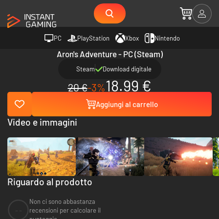
PC
PlayStation
Xbox
Nintendo
Aron's Adventure - PC (Steam)
Steam
Download digitale
18.99 €
20 €
-3%
Aggiungi al carrello
Video e immagini
Riguardo al prodotto
Non ci sono abbastanza
--
recensioni per calcolare il
punteggio