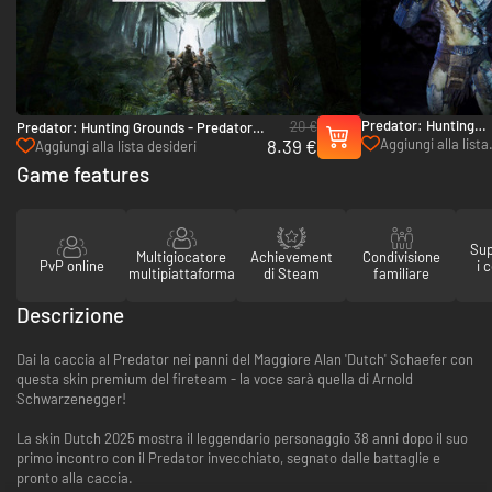
Predator: Hunting
20 €
Predator: Hunting Grounds - Predator
Grounds - Wolf Preda
8.39 €
Aggiungi alla lista
DLC Bundle - PC (Steam)
Aggiungi alla lista desideri
DLC Pack - PC (Stea
desideri
Game features
Sup
Multigiocatore
Achievement
Condivisione
PvP online
i 
multipiattaforma
di Steam
familiare
Descrizione
Dai la caccia al Predator nei panni del Maggiore Alan 'Dutch' Schaefer con
questa skin premium del fireteam - la voce sarà quella di Arnold
Schwarzenegger!
La skin Dutch 2025 mostra il leggendario personaggio 38 anni dopo il suo
primo incontro con il Predator invecchiato, segnato dalle battaglie e
pronto alla caccia.