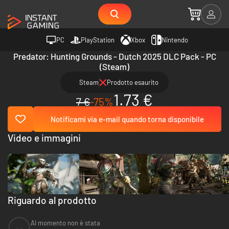
PC
PlayStation
Xbox
Nintendo
Predator: Hunting Grounds - Dutch 2025 DLC Pack - PC
(Steam)
Steam
Prodotto esaurito
1.73 €
7 €
-75%
Notificami via e-mail quando torna disponibile
Video e immagini
Riguardo al prodotto
Al momento non è stata
--