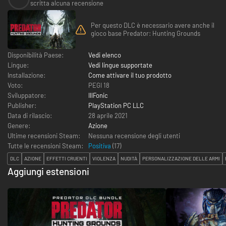
scritta alcuna recensione
Per questo DLC è necessario avere anche il
gioco base Predator: Hunting Grounds
Disponibilità Paese:
Vedi elenco
Lingue:
Vedi lingue supportate
Installazione:
Come attivare il tuo prodotto
Voto:
PEGI 18
Sviluppatore:
IllFonic
Publisher:
PlayStation PC LLC
Data di rilascio:
28 aprile 2021
Genere:
Azione
Ultime recensioni Steam:
Nessuna recensione degli utenti
Tutte le recensioni Steam:
Positiva
(
17
)
DLC
AZIONE
EFFETTI CRUENTI
VIOLENZA
NUDITÀ
PERSONALIZZAZIONE DELLE ARMI
Aggiungi estensioni