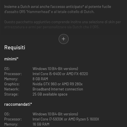
Insieme a Dutch avrai anche l’accesso anticipato* al potente fucile
d’assalto QR5 “Hammerhead” e al letale coltello di Dutch.
Questo pacchetto aggiuntivo comprende inoltre una selezione di skin per
attrezzatura e armi per personalizzare sia Dutch che il QR5.
*Fucile d’assalto, coltello e skin saranno disponibili a tutti dal 12 giugno
2020.
Requisiti
minimi
*
OS:
Windows 10 (64-Bit versions)
Processor:
Intel Core i5-6400 or AMD FX-8320
Memory:
8 GB RAM
Graphics:
Nvidia GTX 960 or AMD R9 280x
Network:
Broadband Internet connection
Storage:
25 GB available space
raccomandati
*
OS:
Windows 10 (64-Bit versions)
Processor:
Intel Core i7-5930K or AMD Ryzen 5 1600X
Memory:
16 GB RAM