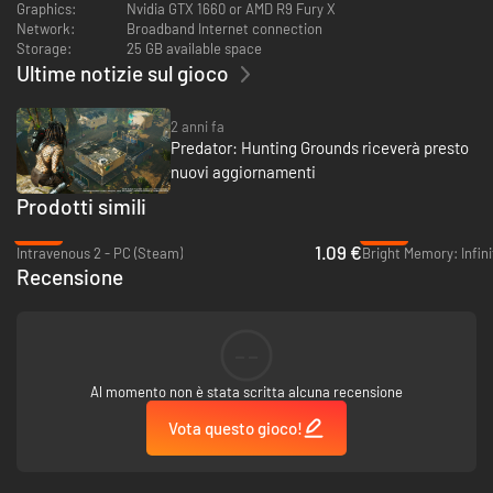
Graphics:
Nvidia GTX 1660 or AMD R9 Fury X
Network:
Broadband Internet connection
Storage:
25 GB available space
Ultime notizie sul gioco
2 anni fa
Predator: Hunting Grounds riceverà presto
nuovi aggiornamenti
Prodotti simili
-95%
-80%
1.09 €
Intravenous 2 - PC (Steam)
Bright Memory: Infini
Recensione
--
Al momento non è stata scritta alcuna recensione
Vota questo gioco!