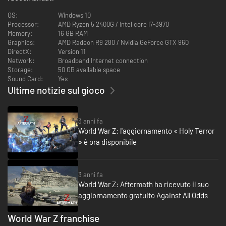
OS:
Windows 10
Processor:
AMD Ryzen 5 2400G / Intel core i7-3970
Memory:
16 GB RAM
Graphics:
AMD Radeon R9 280 / Nvidia GeForce GTX 960
- Scegli la tua classe
DirectX:
Version 11
Fai salire di livello 8 classi uniche: Pistolero, Devastatore, Macellaio,
Network:
Broadband Internet connection
Medico, Meccanico, Sterminatore, Dronista e la nuova classe Avanguardia
Storage:
50 GB available space
in WWZ: Aftermath. Ogni classe ha i propri vantaggi e stili di gioco.
Sound Card:
Yes
Ultime notizie sul gioco
3 anni fa
World War Z: l'aggiornamento « Holy Terror
» è ora disponibile
- Progressi avanzati
Diventa sempre più forte: sblocca potenziamenti per armi e fai salire di
livello la classe del tuo personaggio per affrontare sfide via via più
3 anni fa
complesse.
World War Z: Aftermath ha ricevuto il suo
aggiornamento gratuito Against All Odds
World War Z franchise