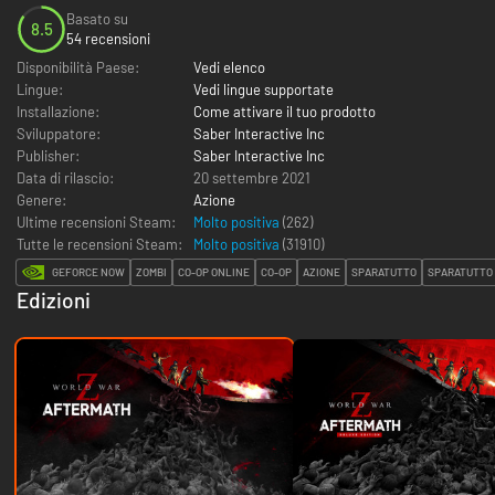
Basato su
8.5
54 recensioni
Disponibilità Paese:
Vedi elenco
Lingue:
Vedi lingue supportate
Installazione:
Come attivare il tuo prodotto
Sviluppatore:
Saber Interactive Inc
Publisher:
Saber Interactive Inc
Data di rilascio:
20 settembre 2021
Genere:
Azione
Ultime recensioni Steam:
Molto positiva
(262)
Tutte le recensioni Steam:
Molto positiva
(
31910
)
GEFORCE NOW
ZOMBI
CO-OP ONLINE
CO-OP
AZIONE
SPARATUTTO
SPARATUTTO 
Edizioni