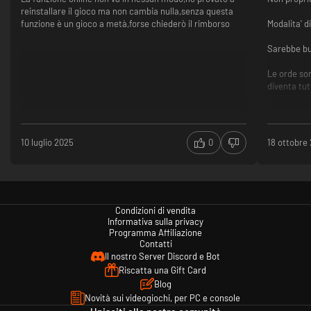
reinstallare il gioco ma non cambia nulla,senza questa
funzione è un gioco a metà,forse chiederò il rimborso
Modalita' d
Sarebbe bu
Le orde son
diventa tut
il sound de
assortim
troppo 
10 luglio 2025
0
18 ottobre
poca lib
Condizioni di vendita
Informativa sulla privacy
Programma Affiliazione
Contatti
Il nostro Server Discord e Bot
Riscatta una Gift Card
Blog
Novità sui videogiochi, per PC e console