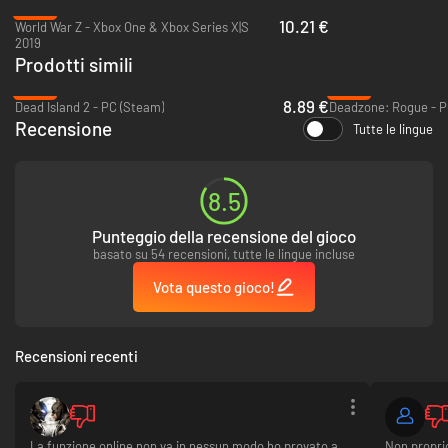
-66%
10.21 €
World War Z - Xbox One & Xbox Series X|S
2019
Prodotti simili
- PVPVZ
-82%
-38%
Affronta altri giocatori per la sopravvivenza. Varie intensissime modalità
8.89 €
Dead Island 2 - PC (Steam)
Deadzone: Rogue - P
Giocatore vs Giocatore vs Zombie affiancano le campagne in coop.
Recensione
Tutte le lingue
8.5
Punteggio della recensione del gioco
basato su 54 recensioni, tutte le lingue incluse
Vota questo gioco!
Recensioni recenti
La funzione online non va in nessun modo,ho provato a
Non propri