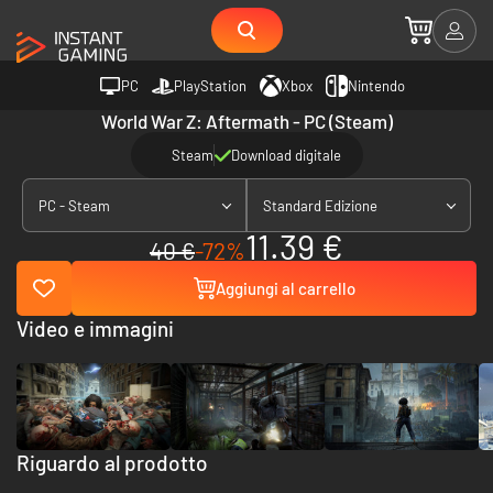
PC
PlayStation
Xbox
Nintendo
World War Z: Aftermath - PC (Steam)
Steam
Download digitale
PC - Steam
Standard Edizione
11.39 €
40 €
-72%
Aggiungi al carrello
Video e immagini
Riguardo al prodotto