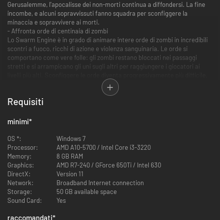
Gerusalemme, l'apocalisse dei non-morti continua a diffondersi. La fine
incombe, e alcuni sopravvissuti fanno squadra per sconfiggere la
minaccia e sopravvivere ai morti.
- Affronta orde di centinaia di zombi
Lo Swarm Engine è in grado di animare intere orde di zombi in incredibili
scontri a fuoco, ricchi di azione e violenza sanguinaria. Le orde si
comportano come vere folle: gli zombi restano bloccati nei passaggi
stretti e si arrampicano gli uni sugli altri per raggiungere i giocatori ai
livelli più alti. Sconfiggere le orde diventa progressivamente più difficile.
Inoltre, le orde funzionano come entità boss singole man mano che il
giocatore procede nel gioco.
Requisiti
minimi
*
OS *:
Windows 7
Processor:
AMD A10-5700 / Intel Core i3-3220
Memory:
8 GB RAM
Graphics:
AMD R7-240 / GForce 650Ti / Intel 630
- Campagne narrative in coop
DirectX:
Version 11
Sopravvivi in giro per il mondo e ascolta le storie di sopravvivenza dei vari
Network:
Broadband Internet connection
personaggi.
Storage:
50 GB available space
Sound Card:
Yes
raccomandati
*