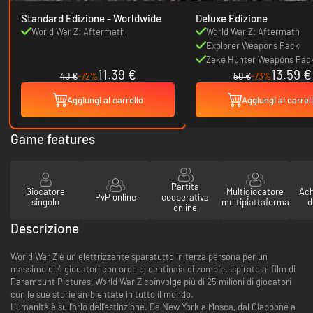
Standard Edizione - Worldwide
Deluxe Edizione
World War Z: Aftermath
World War Z: Aftermath
Explorer Weapons Pack
Zeke Hunter Weapons Pac
11.39 €
13.59 €
40 €
-72%
50 €
-73%
Aggiungi al carrello
Aggiungi al carrel
Game features
Partita
Giocatore
Multigiocatore
Ach
PvP online
cooperativa
singolo
multipiattaforma
d
online
Descrizione
World War Z è un elettrizzante sparatutto in terza persona per un
massimo di 4 giocatori con orde di centinaia di zombie. Ispirato al film di
Paramount Pictures, World War Z coinvolge più di 25 milioni di giocatori
con le sue storie ambientate in tutto il mondo.
L'umanità è sull'orlo dell'estinzione. Da New York a Mosca, dal Giappone a