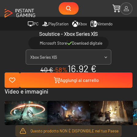
PC
PlayStation
Xbox
Nintendo
Soulstice - Xbox Series X|S
Microsoft Store
Download digitale
Xbox Series X|S
16.92 €
40 €
-58%
Aggiungi al carrello
Video e immagini
Questo prodotto NON È DISPONIBILE nel tuo Paese