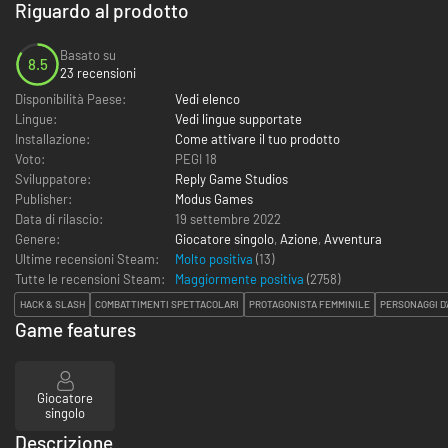
Riguardo al prodotto
Basato su
8.5
23 recensioni
Disponibilità Paese:
Vedi elenco
Lingue:
Vedi lingue supportate
Installazione:
Come attivare il tuo prodotto
Voto:
PEGI 18
Sviluppatore:
Reply Game Studios
Publisher:
Modus Games
Data di rilascio:
19 settembre 2022
Genere:
Giocatore singolo
,
Azione
,
Avventura
Ultime recensioni Steam:
Molto positiva
(13)
Tutte le recensioni Steam:
Maggiormente positiva
(
2758
)
HACK & SLASH
COMBATTIMENTI SPETTACOLARI
PROTAGONISTA FEMMINILE
PERSONAGGI D
Game features
Giocatore
singolo
Descrizione