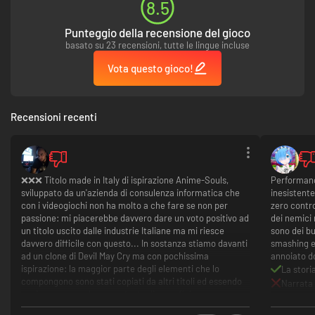
tuoi nemici.
8.5
Esplora la città di Ilden - Svela i segreti e risolvi i misteri di una
tentacolare città in rovina. Uno Squarcio nel cielo si è aperto al di sopra di
Punteggio della recensione del gioco
Ilden. Facendosi strada attraverso la città, Briar e Lute scopriranno che
basato su 23 recensioni, tutte le lingue incluse
lo Squarcio corrompe e distorce ogni cosa.
- Un’ambientazione dark fantasy - La storia del legame indissolubile tra
Vota questo gioco!
due sorelle in un mondo cupo e sinistro, impreziosito da una direzione
artistica ispirata ai classici del dark fantasy giapponese.
- Combatti diverse classi di nemici - Spettri, Corrotti e Posseduti hanno
invaso il mondo squarciando il Velo. Fai uso delle “auree” di Lute per
Recensioni recenti
individuare i nemici o renderli vulnerabili, in combattimenti sempre
diversi.
- Scopri come tutto è iniziato - Nel corso del gioco, Briar e Lute
scopriranno la verità sulle proprie origini e sul proprio potere, ma non sarà
facile per loro rimanere fedeli a se stesse.
❌❌❌ Titolo made in Italy di ispirazione Anime-Souls,
Performanc
sviluppato da un'azienda di consulenza informatica che
inesistente
con i videogiochi non ha molto a che fare se non per
zero contro
passione: mi piacerebbe davvero dare un voto positivo ad
dei nemici
un titolo uscito dalle industrie Italiane ma mi riesce
sono dei b
davvero difficile con questo... In sostanza stiamo davanti
smashing e 
ad un clone di Devil May Cry ma con pochissima
annoiato d
ispirazione: la maggior parte degli elementi che lo
La stori
compongono sono stati copiati da altri titoli ed essendo
Narrata
ogni cosa presa da un contesto diverso finiscono per
Telecam
cozzare male fra loro ogni volta che si presentano in
Gameplay