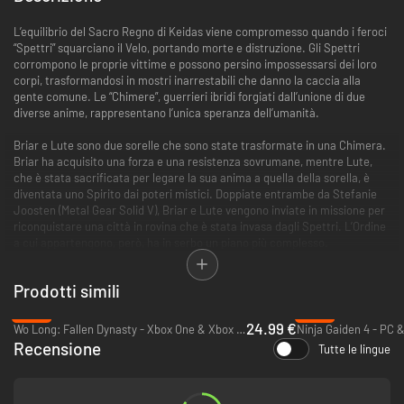
L’equilibrio del Sacro Regno di Keidas viene compromesso quando i feroci
“Spettri” squarciano il Velo, portando morte e distruzione. Gli Spettri
corrompono le proprie vittime e possono persino impossessarsi dei loro
corpi, trasformandosi in mostri inarrestabili che danno la caccia alla
gente comune. Le “Chimere”, guerrieri ibridi forgiati dall’unione di due
diverse anime, rappresentano l’unica speranza dell’umanità.
Briar e Lute sono due sorelle che sono state trasformate in una Chimera.
Briar ha acquisito una forza e una resistenza sovrumane, mentre Lute,
che è stata sacrificata per legare la sua anima a quella della sorella, è
diventata uno Spirito dai poteri mistici. Doppiate entrambe da Stefanie
Joosten (Metal Gear Solid V), Briar e Lute vengono inviate in missione per
riconquistare una città in rovina che è stata invasa dagli Spettri. L’Ordine
a cui appartengono, però, ha in serbo un piano più complesso.
Caratteristiche
Prodotti simili
- Combatti all’unisono - Controlla contemporaneamente entrambi i
personaggi. Briar si batte in mischia e scatena combo letali, mentre Lute
-50%
-26%
domina il campo di battaglia con i suoi poteri ultraterreni. Combinando le
24.99 €
Wo Long: Fallen Dynasty - Xbox One & Xbox Series X|S
loro abilità da Chimera le renderai in grado di trasformarsi nel corso del
Recensione
Tutte le lingue
combattimento, spingendosi oltre i propri limiti.
- Personalizza armi e abilità - Sblocca diverse armi, potenziale e passa
dall’una all’altra nel bel mezzo di una combo per infliggere danni extra ai