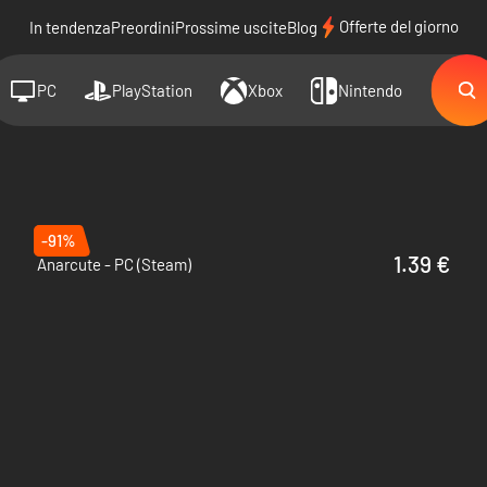
Offerte del giorno
In tendenza
Preordini
Prossime uscite
Blog
PC
PlayStation
Xbox
Nintendo
-91%
1.39 €
Anarcute - PC (Steam)