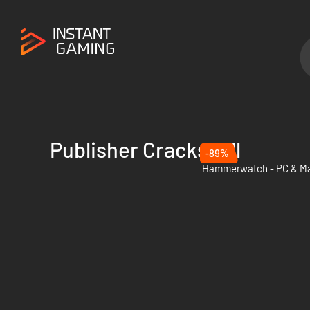
Publisher Crackshell
-89%
Hammerwatch - PC & Ma