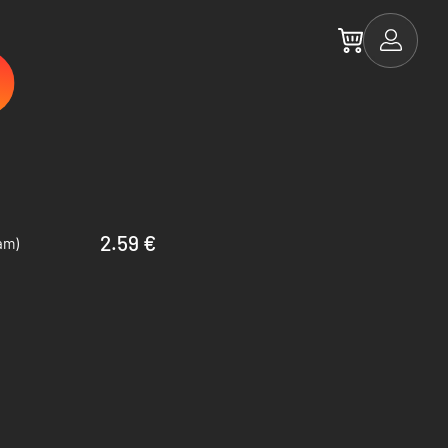
2.59 €
am)