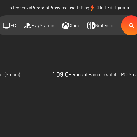
Offerte del giorno
In tendenza
Preordini
Prossime uscite
Blog
PC
PlayStation
Xbox
Nintendo
1.09 €
c (Steam)
Heroes of Hammerwatch - PC (Ste