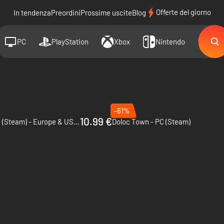
Offerte del giorno
In tendenza
Preordini
Prossime uscite
Blog
PC
PlayStation
Xbox
Nintendo
-61%
10.99 €
I Racconti di Seikyu - PC (Steam) - Europe & US & Canada
Doloc Town - PC (Steam)