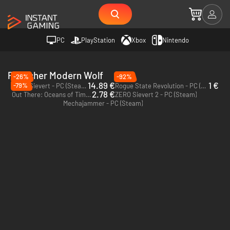
PC
PlayStation
Xbox
Nintendo
Publisher Modern Wolf
-26%
-92%
14.89 €
1 €
-79%
ZERO Sievert - PC (Steam) - Europe & US & Canada
Rogue State Revolution - PC (Steam)
2.78 €
Out There: Oceans of Time - PC (Steam)
ZERO Sievert 2 - PC (Steam)
Mechajammer - PC (Steam)