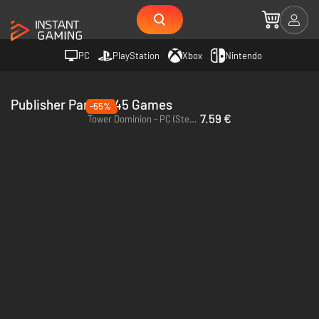
PC
PlayStation
Xbox
Nintendo
Publisher Parallel 45 Games
-55%
7.59 €
Tower Dominion - PC (Steam)