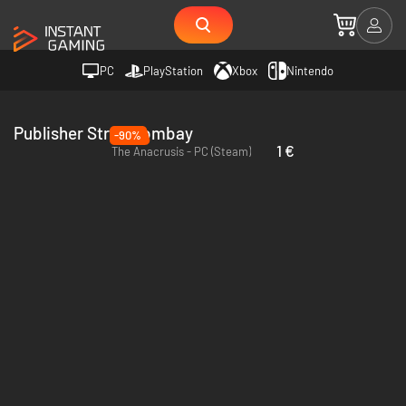
PC
PlayStation
Xbox
Nintendo
Publisher Stray Bombay
-90%
1 €
The Anacrusis - PC (Steam)