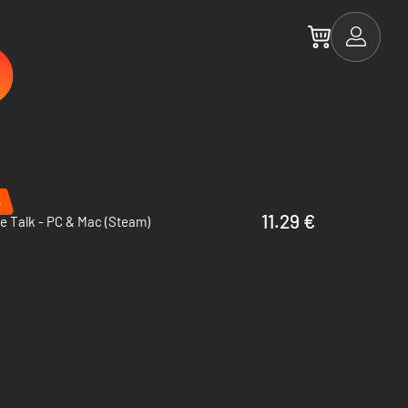
%
11.29 €
e Talk - PC & Mac (Steam)