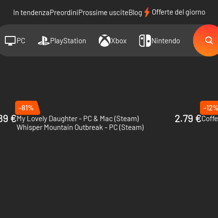
Offerte del giorno
In tendenza
Preordini
Prossime uscite
Blog
PC
PlayStation
Xbox
Nintendo
-81%
-12
89 €
2.79 €
My Lovely Daughter - PC & Mac (Steam)
Coffe
Whisper Mountain Outbreak - PC (Steam)