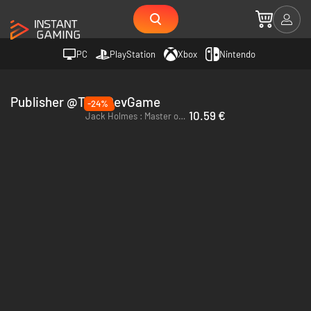
PC
PlayStation
Xbox
Nintendo
Publisher @TonyDevGame
-24%
10.59 €
Jack Holmes : Master of Puppets - PC (Steam)