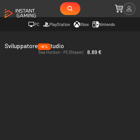
PC
PlayStation
Xbox
Nintendo
Sviluppatore 45 Studio
-41%
8.89 €
Sea Horizon - PC (Steam)