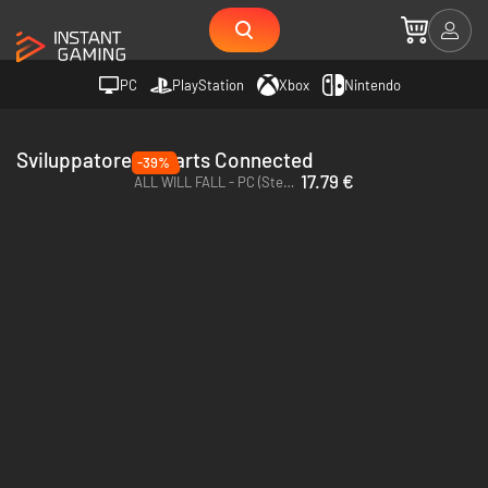
PC
PlayStation
Xbox
Nintendo
Sviluppatore All Parts Connected
-39%
17.79 €
ALL WILL FALL - PC (Steam) - Europe & US & Canada