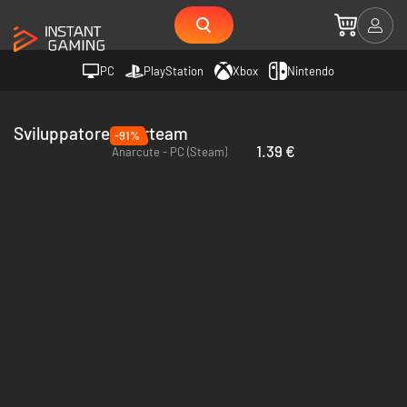
PC
PlayStation
Xbox
Nintendo
Sviluppatore Anarteam
-91%
1.39 €
Anarcute - PC (Steam)