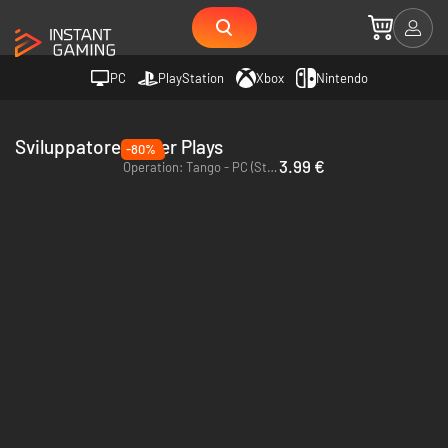
PC
PlayStation
Xbox
Nintendo
Sviluppatore Clever Plays
-80%
3.99 €
Operation: Tango - PC (Steam)