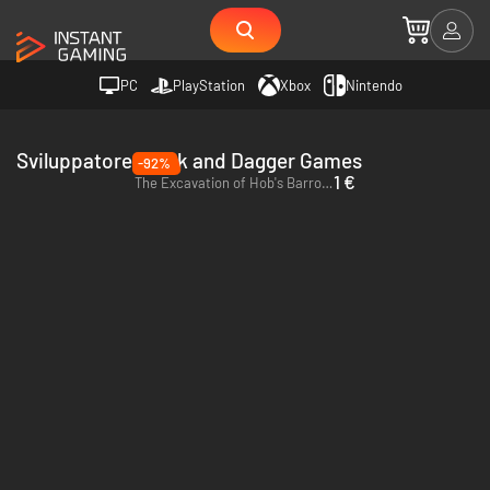
PC
PlayStation
Xbox
Nintendo
Sviluppatore Cloak and Dagger Games
-92%
1 €
The Excavation of Hob's Barrow - PC (Steam)