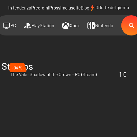
Offerte del giorno
In tendenza
Preordini
Prossime uscite
Blog
PC
PlayStation
Xbox
Nintendo
 Studios
-94%
1 €
The Vale: Shadow of the Crown - PC (Steam)