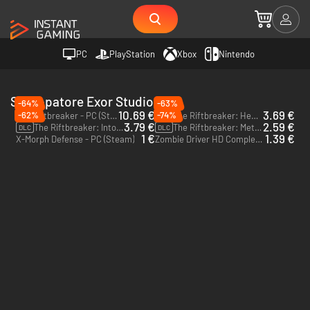
PC
PlayStation
Xbox
Nintendo
Sviluppatore Exor Studios
-64%
-63%
10.69 €
3.69 €
-62%
-74%
The Riftbreaker - PC (Steam)
The Riftbreaker: Heart of the Swamp - PC (Steam)
DLC
3.79 €
2.59 €
The Riftbreaker: Into The Dark - PC (Steam)
The Riftbreaker: Metal Terror - PC (Steam)
DLC
DLC
1 €
1.39 €
X-Morph Defense - PC (Steam)
Zombie Driver HD Complete Edition - PC (Steam)