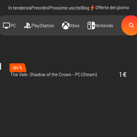
Offerte del giorno
In tendenza
Preordini
Prossime uscite
Blog
PC
PlayStation
Xbox
Nintendo
l
-94%
1 €
The Vale: Shadow of the Crown - PC (Steam)